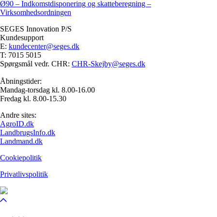
Ø90 – Indkomstdisponering og skatteberegning –
Virksomhedsordningen
SEGES Innovation P/S
Kundesupport
E:
kundecenter@seges.dk
T: 7015 5015
Spørgsmål vedr. CHR:
CHR-Skejby@seges.dk
Åbningstider:
Mandag-torsdag kl. 8.00-16.00
Fredag kl. 8.00-15.30
Andre sites:
AgroID.dk
LandbrugsInfo.dk
Landmand.dk
Cookiepolitik
Privatlivspolitik