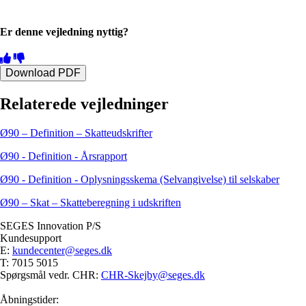
Er denne vejledning nyttig?
Download PDF
Relaterede vejledninger
Ø90 – Definition – Skatteudskrifter
Ø90 - Definition - Årsrapport
Ø90 - Definition - Oplysningsskema (Selvangivelse) til selskaber
Ø90 – Skat – Skatteberegning i udskriften
SEGES Innovation P/S
Kundesupport
E:
kundecenter@seges.dk
T: 7015 5015
Spørgsmål vedr. CHR:
CHR-Skejby@seges.dk
Åbningstider: