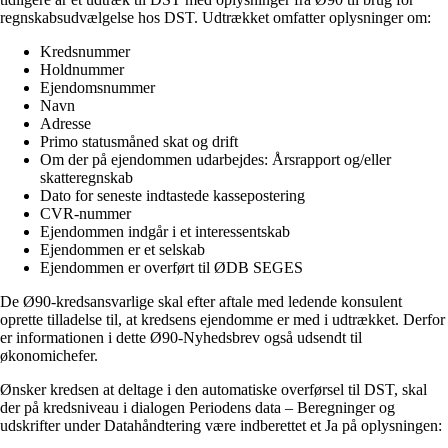
regnskabsudvælgelse hos DST. Udtrækket omfatter oplysninger om:
Kredsnummer
Holdnummer
Ejendomsnummer
Navn
Adresse
Primo statusmåned skat og drift
Om der på ejendommen udarbejdes: Årsrapport og/eller
skatteregnskab
Dato for seneste indtastede kassepostering
CVR-nummer
Ejendommen indgår i et interessentskab
Ejendommen er et selskab
Ejendommen er overført til ØDB SEGES
De Ø90-kredsansvarlige skal efter aftale med ledende konsulent
oprette tilladelse til, at kredsens ejendomme er med i udtrækket. Derfor
er informationen i dette Ø90-Nyhedsbrev også udsendt til
økonomichefer.
Ønsker kredsen at deltage i den automatiske overførsel til DST, skal
der på kredsniveau i dialogen Periodens data – Beregninger og
udskrifter under Datahåndtering være indberettet et Ja på oplysningen: