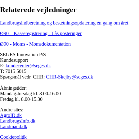
Relaterede vejledninger
Landbrugsindberetning og besætningsopdatering én gang om året
Ø90 – Kasseregistrering - Lås posteringer
Ø90 - Moms - Momsdokumentation
SEGES Innovation P/S
Kundesupport
E:
kundecenter@seges.dk
T: 7015 5015
Spørgsmål vedr. CHR:
CHR-Skejby@seges.dk
Åbningstider:
Mandag-torsdag kl. 8.00-16.00
Fredag kl. 8.00-15.30
Andre sites:
AgroID.dk
LandbrugsInfo.dk
Landmand.dk
Cookiepolitik