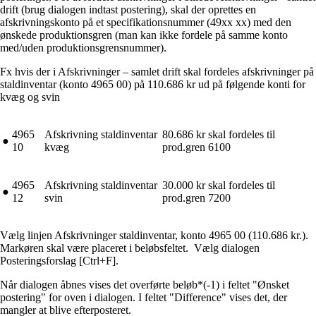
drift (brug dialogen indtast postering), skal der oprettes en
afskrivningskonto på et specifikationsnummer (49xx xx) med den
ønskede produktionsgren (man kan ikke fordele på samme konto
med/uden produktionsgrensnummer).
Fx hvis der i Afskrivninger – samlet drift skal fordeles afskrivninger på
staldinventar (konto 4965 00) på 110.686 kr ud på følgende konti for
kvæg og svin
4965
Afskrivning staldinventar
80.686 kr skal fordeles til
●
10
kvæg
prod.gren 6100
4965
Afskrivning staldinventar
30.000 kr skal fordeles til
●
12
svin
prod.gren 7200
Vælg linjen Afskrivninger staldinventar, konto 4965 00 (110.686 kr.).
Markøren skal være placeret i beløbsfeltet. Vælg dialogen
Posteringsforslag [Ctrl+F].
Når dialogen åbnes vises det overførte beløb*(-1) i feltet "Ønsket
postering" for oven i dialogen. I feltet "Difference" vises det, der
mangler at blive efterposteret.