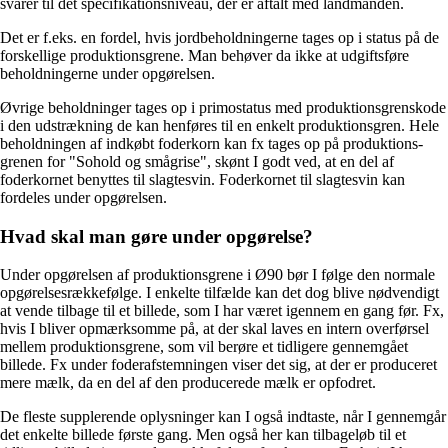
svarer til det specifikationsniveau, der er aftalt med landmanden.
Det er f.eks. en fordel, hvis jordbeholdningerne tages op i status på de
forskellige produktionsgrene. Man behøver da ikke at udgiftsføre
beholdningerne under opgørelsen.
Øvrige beholdninger tages op i primostatus med produktionsgrenskode
i den udstrækning de kan henføres til en enkelt produktionsgren. Hele
beholdningen af indkøbt foderkorn kan fx tages op på produktions-
grenen for "Sohold og smågrise", skønt I godt ved, at en del af
foderkornet benyttes til slagtesvin. Foderkornet til slagtesvin kan
fordeles under opgørelsen.
Hvad skal man gøre under opgørelse?
Under opgørelsen af produktionsgrene i Ø90 bør I følge den normale
opgørelsesrækkefølge. I enkelte tilfælde kan det dog blive nødvendigt
at vende tilbage til et billede, som I har været igennem en gang før. Fx,
hvis I bliver opmærksomme på, at der skal laves en intern overførsel
mellem produktionsgrene, som vil berøre et tidligere gennemgået
billede. Fx under foderafstemningen viser det sig, at der er produceret
mere mælk, da en del af den producerede mælk er opfodret.
De fleste supplerende oplysninger kan I også indtaste, når I gennemgår
det enkelte billede første gang. Men også her kan tilbageløb til et