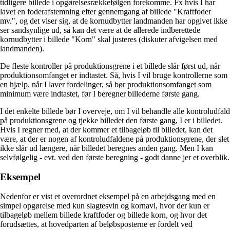
tidligere billede i opgørelsesrækkefølgen forekomme. Fx hvis I har
lavet en foderafstemning efter gennemgang af billede "Kraftfoder
mv.", og det viser sig, at de kornudbytter landmanden har opgivet ikke
ser sandsynlige ud, så kan det være at de allerede indberettede
kornudbytter i billede "Korn" skal justeres (diskuter afvigelsen med
landmanden).
De fleste kontroller på produktionsgrene i et billede slår først ud, når
produktionsomfanget er indtastet. Så, hvis I vil bruge kontrollerne som
en hjælp, når I laver fordelinger, så bør produktionsomfanget som
minimum være indtastet, før I beregner billederne første gang.
I det enkelte billede bør I overveje, om I vil behandle alle kontroludfald
på produktionsgrene og tjekke billedet den første gang, I er i billedet.
Hvis I regner med, at der kommer et tilbageløb til billedet, kan det
være, at der er nogen af kontroludfaldene på produktionsgrene, der slet
ikke slår ud længere, når billedet beregnes anden gang. Men I kan
selvfølgelig - evt. ved den første beregning - godt danne jer et overblik.
Eksempel
Nedenfor er vist et overordnet eksempel på en arbejdsgang med en
simpel opgørelse med kun slagtesvin og kornavl, hvor der kun er
tilbageløb mellem billede kraftfoder og billede korn, og hvor det
forudsættes, at hovedparten af beløbsposterne er fordelt ved