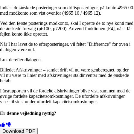
Indtast de ønskede posteringer som driftsposteringer, på konto 4965 00
med modkonto som vist ovenfor (4965 10 / 4965 12).
Ved den første posterings-modkonto, skal I oprette de to nye konti med
de ønskede forvalg (p6100, p7200). Anvend funktionen [F4], når I får
fejlen konto ikke oprettet.
Når I har lavet de to efterposteringer, vil feltet "Difference" for oven i
dialogen være nul.
Luk derefter dialogen.
Billedet Afskrivninger – samlet drift vil nu være genberegnet, og der
vil nu være to linier med afskrivninger staldinventar med de ønskede
beløb.
I årsrapporten vil de fordelte afskrivninger blive vist, sammen med de
øvrige fordelte kapacitetsomkostninger. De ufordelte afskrivninger
vises til sidst under ufordelt kapacitetsomkostninger.
Er denne vejledning nyttig?
Download PDF