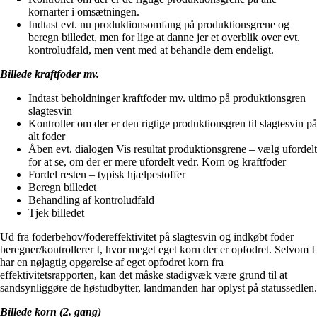
kornarter i omsætningen.
Indtast evt. nu produktionsomfang på produktionsgrene og
beregn billedet, men for lige at danne jer et overblik over evt.
kontroludfald, men vent med at behandle dem endeligt.
Billede kraftfoder mv.
Indtast beholdninger kraftfoder mv. ultimo på produktionsgren
slagtesvin
Kontroller om der er den rigtige produktionsgren til slagtesvin på
alt foder
Åben evt. dialogen Vis resultat produktionsgrene – vælg ufordelt
for at se, om der er mere ufordelt vedr. Korn og kraftfoder
Fordel resten – typisk hjælpestoffer
Beregn billedet
Behandling af kontroludfald
Tjek billedet
Ud fra foderbehov/fodereffektivitet på slagtesvin og indkøbt foder
beregner/kontrollerer I, hvor meget eget korn der er opfodret. Selvom I
har en nøjagtig opgørelse af eget opfodret korn fra
effektivitetsrapporten, kan det måske stadigvæk være grund til at
sandsynliggøre de høstudbytter, landmanden har oplyst på statussedlen.
Billede korn (2. gang)