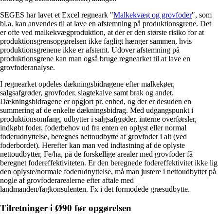
SEGES har lavet et Excel regneark "
Malkekvæg og grovfoder
", som
bl.a. kan anvendes til at lave en afstemning på produktionsgrene. Det
er ofte ved malkekvægproduktion, at der er den største risiko for at
produktionsgrensopgørelsen ikke fagligt hænger sammen, hvis
produktionsgrenene ikke er afstemt. Udover afstemning på
produktionsgrene kan man også bruge regnearket til at lave en
grovfoderanalyse.
I regnearket opdeles dækningsbidragene efter malkekøer,
salgsafgrøder, grovfoder, slagtekalve samt brak og andet.
Dækningsbidragene er opgjort pr. enhed, og der er desuden en
summering af de enkelte dækningsbidrag. Med udgangspunkt i
produktionsomfang, udbytter i salgsafgrøder, interne overførsler,
indkøbt foder, foderbehov ud fra enten en oplyst eller normal
foderudnyttelse, beregnes nettoudbytte af grovfoder i alt (ved
foderbordet). Herefter kan man ved indtastning af de oplyste
nettoudbytter, Fe/ha, på de forskellige arealer med grovfoder få
beregnet fodereffektiviteten. Er den beregnede fodereffektivitet ikke lig
den oplyste/normale foderudnyttelse, må man justere i nettoudbyttet på
nogle af grovfoderarealerne efter aftale med
landmanden/fagkonsulenten. Fx i det formodede græsudbytte.
Tilretninger i Ø90 før opgørelsen