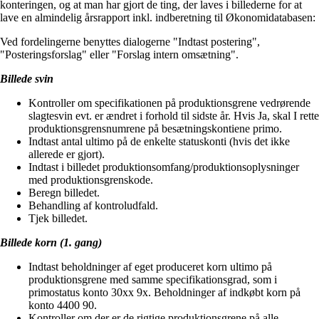
konteringen, og at man har gjort de ting, der laves i billederne for at
lave en almindelig årsrapport inkl. indberetning til Økonomidatabasen:
Ved fordelingerne benyttes dialogerne "Indtast postering",
"Posteringsforslag" eller "Forslag intern omsætning".
Billede svin
Kontroller om specifikationen på produktionsgrene vedrørende
slagtesvin evt. er ændret i forhold til sidste år. Hvis Ja, skal I rette
produktionsgrensnumrene på besætningskontiene primo.
Indtast antal ultimo på de enkelte statuskonti (hvis det ikke
allerede er gjort).
Indtast i billedet produktionsomfang/produktionsoplysninger
med produktionsgrenskode.
Beregn billedet.
Behandling af kontroludfald.
Tjek billedet.
Billede korn (1. gang)
Indtast beholdninger af eget produceret korn ultimo på
produktionsgrene med samme specifikationsgrad, som i
primostatus konto 30xx 9x. Beholdninger af indkøbt korn på
konto 4400 90.
Kontroller om der er de rigtige produktionsgrene på alle