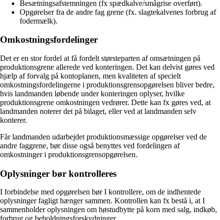
Besætningsafstemningen (fx spædkalve/smågrise overført).
Opgørelser fra de andre fag grene (fx. slagtekalvenes forbrug af
fodermælk).
Omkostningsfordelinger
Det er en stor fordel at få fordelt størsteparten af omsætningen på
produktionsgrene allerede ved konteringen. Det kan delvist gøres ved
hjælp af forvalg på kontoplanen, men kvaliteten af specielt
omkostningsfordelingerne i produktionsgrensopgørelsen bliver bedre,
hvis landmanden løbende under konteringen oplyser, hvilke
produktionsgrene omkostningen vedrører. Dette kan fx gøres ved, at
landmanden noterer det på bilaget, eller ved at landmanden selv
konterer.
Får landmanden udarbejdet produktionsmæssige opgørelser ved de
andre faggrene, bør disse også benyttes ved fordelingen af
omkostninger i produktionsgrensopgørelsen.
Oplysninger bør kontrolleres
I forbindelse med opgørelsen bør I kontrollere, om de indhentede
oplysninger fagligt hænger sammen. Kontrollen kan fx bestå i, at I
sammenholder oplysningen om høstudbytte på korn med salg, indkøb,
forbrug og beholdningsforskydninger.