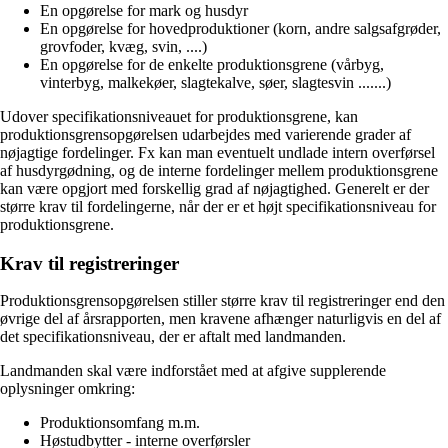
En opgørelse for mark og husdyr
En opgørelse for hovedproduktioner (korn, andre salgsafgrøder,
grovfoder, kvæg, svin, ....)
En opgørelse for de enkelte produktionsgrene (vårbyg,
vinterbyg, malkekøer, slagtekalve, søer, slagtesvin .......)
Udover specifikationsniveauet for produktionsgrene, kan
produktionsgrensopgørelsen udarbejdes med varierende grader af
nøjagtige fordelinger. Fx kan man eventuelt undlade intern overførsel
af husdyrgødning, og de interne fordelinger mellem produktionsgrene
kan være opgjort med forskellig grad af nøjagtighed. Generelt er der
større krav til fordelingerne, når der er et højt specifikationsniveau for
produktionsgrene.
Krav til registreringer
Produktionsgrensopgørelsen stiller større krav til registreringer end den
øvrige del af årsrapporten, men kravene afhænger naturligvis en del af
det specifikationsniveau, der er aftalt med landmanden.
Landmanden skal være indforstået med at afgive supplerende
oplysninger omkring:
Produktionsomfang m.m.
Høstudbytter - interne overførsler