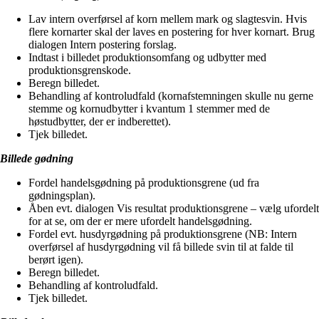
Lav intern overførsel af korn mellem mark og slagtesvin. Hvis
flere kornarter skal der laves en postering for hver kornart. Brug
dialogen Intern postering forslag.
Indtast i billedet produktionsomfang og udbytter med
produktionsgrenskode.
Beregn billedet.
Behandling af kontroludfald (kornafstemningen skulle nu gerne
stemme og kornudbytter i kvantum 1 stemmer med de
høstudbytter, der er indberettet).
Tjek billedet.
Billede gødning
Fordel handelsgødning på produktionsgrene (ud fra
gødningsplan).
Åben evt. dialogen Vis resultat produktionsgrene – vælg ufordelt
for at se, om der er mere ufordelt handelsgødning.
Fordel evt. husdyrgødning på produktionsgrene (NB: Intern
overførsel af husdyrgødning vil få billede svin til at falde til
berørt igen).
Beregn billedet.
Behandling af kontroludfald.
Tjek billedet.