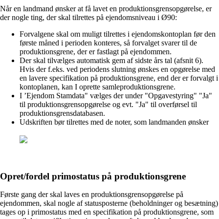
Når en landmand ønsker at få lavet en produktionsgrensopgørelse, er
der nogle ting, der skal tilrettes på ejendomsniveau i Ø90:
Forvalgene skal om muligt tilrettes i ejendomskontoplan før den
første måned i perioden konteres, så forvalget svarer til de
produktionsgrene, der er fastlagt på ejendommen.
Der skal tilvælges automatisk gem af sidste års tal (afsnit 6).
Hvis der f.eks. ved periodens slutning ønskes en opgørelse med
en lavere specifikation på produktionsgrene, end der er forvalgt i
kontoplanen, kan I oprette samleproduktionsgrene.
I ’Ejendom Stamdata" vælges der under "Opgavestyring" "Ja"
til produktionsgrensopgørelse og evt. "Ja" til overførsel til
produktionsgrensdatabasen.
Udskriften bør tilrettes med de noter, som landmanden ønsker
Opret/fordel primostatus på produktionsgrene
Første gang der skal laves en produktionsgrensopgørelse på
ejendommen, skal nogle af statusposterne (beholdninger og besætning)
tages op i primostatus med en specifikation på produktionsgrene, som