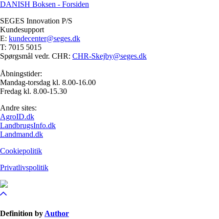
DANISH Boksen - Forsiden
SEGES Innovation P/S
Kundesupport
E:
kundecenter@seges.dk
T: 7015 5015
Spørgsmål vedr. CHR:
CHR-Skejby@seges.dk
Åbningstider:
Mandag-torsdag kl. 8.00-16.00
Fredag kl. 8.00-15.30
Andre sites:
AgroID.dk
LandbrugsInfo.dk
Landmand.dk
Cookiepolitik
Privatlivspolitik
Definition by
Author