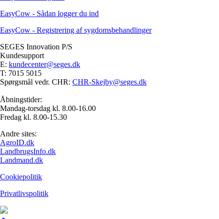
EasyCow - Sådan logger du ind
EasyCow - Registrering af sygdomsbehandlinger
SEGES Innovation P/S
Kundesupport
E:
kundecenter@seges.dk
T: 7015 5015
Spørgsmål vedr. CHR:
CHR-Skejby@seges.dk
Åbningstider:
Mandag-torsdag kl. 8.00-16.00
Fredag kl. 8.00-15.30
Andre sites:
AgroID.dk
LandbrugsInfo.dk
Landmand.dk
Cookiepolitik
Privatlivspolitik