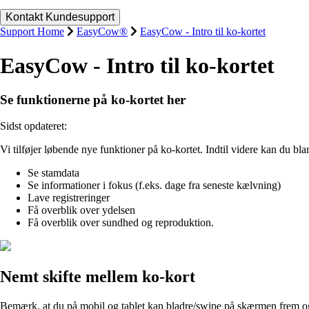
Support Home
EasyCow®
EasyCow - Intro til ko-kortet
EasyCow - Intro til ko-kortet
Se funktionerne på ko-kortet her
Sidst opdateret:
Vi tilføjer løbende nye funktioner på ko-kortet. Indtil videre kan du bla
Se stamdata
Se informationer i fokus (f.eks. dage fra seneste kælvning)
Lave registreringer
Få overblik over ydelsen
Få overblik over sundhed og reproduktion.
Nemt skifte mellem ko-kort
Bemærk, at du på mobil og tablet kan bladre/swipe på skærmen frem og