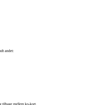
ndt andet:
 tilbage mellem ko-kort.