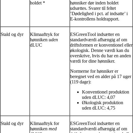
holdet *
hønniker dør inden holdet
udsættes. Svarer til feltet
’Dødelighed i pct. af indsatte’ i
E-kontrollens holdrapport.
Stald og dyr
Klimaaftryk for
ESGreenTool indsætter en
hønniken
uden
standardværdi afhængig af om
dLUC
driftsformen er konventionel eller
økologisk. Denne værdi kan du
overskrive, hvis du har en anden
værdi for dine hønniker.
Normerne for hønniker er
beregnet ved en alder på 17 uger
(119 dage):
Konventionel produktion
uden dLUC: 4,07
Økologisk produktion
uden dLUC: 4,75
Stald og dyr
Klimaaftryk for
ESGreenTool indsætter en
hønniken
med
standardværdi afhængig af om