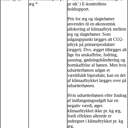
æg *
pr stk’ i E-kontrollens
holdrapport.
Pris for æg og slagtehøner
anvendes til en økonomisk
allokering af klimaaftryk mellem
æg og slagtehøner. Som
udgangspunkt lægges alt CO2-
aftryk på primærproduktet
(ægget). Dvs. ægget tillægges alt
lige fra anskaffelse, fodring,
pasning, gødningshåndtering og
bortskaffelse af hønen. Men hvis
udsætterhønen udgør et
værdifuldt biprodukt, kan en del
af klimaaftrykket lægges over på
udsætterhønen.
Hvis udsætterhønen efter fradrag
af indfangningsudgift har en
negativ værdi, øges
klimaaftrykket ikke pr. kg æg,
fordi effekten allerede er
indregnet i klimaftrykket pr. kg
æg.