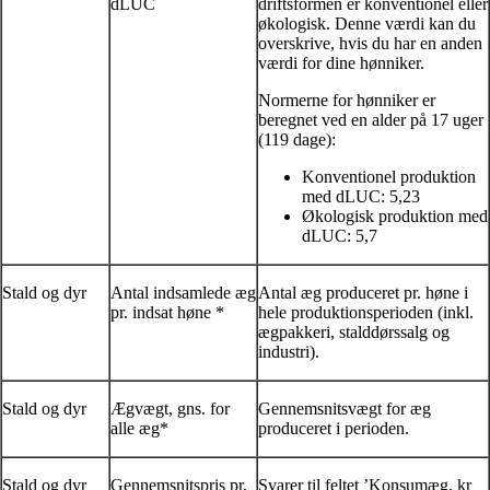
dLUC
driftsformen er konventionel eller
økologisk. Denne værdi kan du
overskrive, hvis du har en anden
værdi for dine hønniker.
Normerne for hønniker er
beregnet ved en alder på 17 uger
(119 dage):
Konventionel produktion
med dLUC: 5,23
Økologisk produktion med
dLUC: 5,7
Stald og dyr
Antal indsamlede æg
Antal æg produceret pr. høne i
pr. indsat høne *
hele produktionsperioden (inkl.
ægpakkeri, stalddørssalg og
industri).
Stald og dyr
Ægvægt, gns. for
Gennemsnitsvægt for æg
alle æg*
produceret i perioden.
Stald og dyr
Gennemsnitspris pr.
Svarer til feltet ’Konsumæg, kr