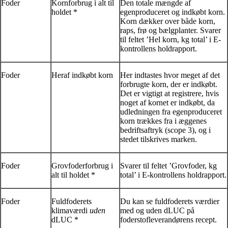
Foder
Kornforbrug i alt til
Den totale mængde af
holdet *
egenproduceret og indkøbt korn.
Korn dækker over både korn,
raps, frø og bælgplanter. Svarer
til feltet ’Hel korn, kg total’ i E-
kontrollens holdrapport.
Foder
Heraf indkøbt korn
Her indtastes hvor meget af det
forbrugte korn, der er indkøbt.
Det er vigtigt at registrere, hvis
noget af kornet er indkøbt, da
udledningen fra egenproduceret
korn trækkes fra i æggenes
bedriftsaftryk (scope 3), og i
stedet tilskrives marken.
Foder
Grovfoderforbrug i
Svarer til feltet ’Grovfoder, kg
alt til holdet *
total’ i E-kontrollens holdrapport.
Foder
Fuldfoderets
Du kan se fuldfoderets værdier
klimaværdi
uden
med og uden dLUC på
dLUC *
foderstofleverandørens recept.