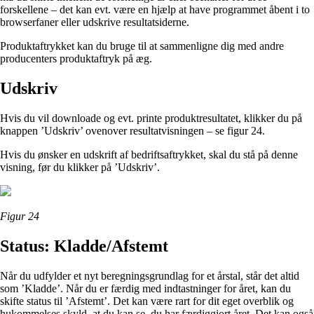
forskellene – det kan evt. være en hjælp at have programmet åbent i to
browserfaner eller udskrive resultatsiderne.
Produktaftrykket kan du bruge til at sammenligne dig med andre
producenters produktaftryk på æg.
Udskriv
Hvis du vil downloade og evt. printe produktresultatet, klikker du på
knappen ’Udskriv’ ovenover resultatvisningen – se figur 24.
Hvis du ønsker en udskrift af bedriftsaftrykket, skal du stå på denne
visning, før du klikker på ’Udskriv’.
Figur 24
Status: Kladde/Afstemt
Når du udfylder et nyt beregningsgrundlag for et årstal, står det altid
som ’Kladde’. Når du er færdig med indtastninger for året, kan du
skifte status til ’Afstemt’. Det kan være rart for dit eget overblik og
hukommelses skyld, at du kan se, du har færdiggjort året. Det kan også