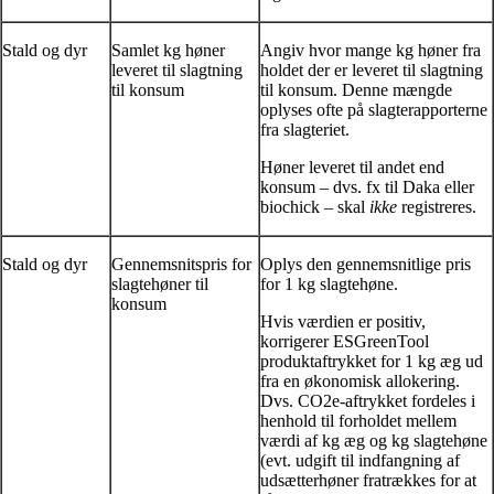
Stald og dyr
Samlet kg høner
Angiv hvor mange kg høner fra
leveret til slagtning
holdet der er leveret til slagtning
til konsum
til konsum. Denne mængde
oplyses ofte på slagterapporterne
fra slagteriet.
Høner leveret til andet end
konsum – dvs. fx til Daka eller
biochick – skal
ikke
registreres.
Stald og dyr
Gennemsnitspris for
Oplys den gennemsnitlige pris
slagtehøner til
for 1 kg slagtehøne.
konsum
Hvis værdien er positiv,
korrigerer ESGreenTool
produktaftrykket for 1 kg æg ud
fra en økonomisk allokering.
Dvs. CO2e-aftrykket fordeles i
henhold til forholdet mellem
værdi af kg æg og kg slagtehøne
(evt. udgift til indfangning af
udsætterhøner fratrækkes for at