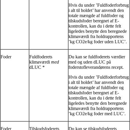
Hvis du under ’Fuldfoderforbrug
i alt til holdet’ har anvendt den
totale mængde af fuldfoder og
tilskudsfoder beregnet af E-
kontrollen, kan du i dette felt
ligeledes benytte den beregnede
klimaværdi fra holdrapportens
’kg CO2e/kg foder uden LUC’.
Foder
Fuldfoderets
Du kan se fuldfoderets værdier
klimaværdi
med
med og uden dLUC på
dLUC *
foderstofleverandørens recept.
Hvis du under ’Fuldfoderforbrug
i alt til holdet’ har anvendt den
totale mængde af fuldfoder og
tilskudsfoder beregnet af E-
kontrollen, kan du i dette felt
ligeledes benytte den beregnede
klimaværdi fra holdrapportens
’kg CO2e/kg foder med LUC’.
Foder
Tilskudsfoderets
Du kan se tilskudsfoderets