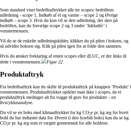
Som standard viser bedriftsaftrykket alle tre scopes: bedriftens
udledning - scope 1, Indkøb af el og varme – scope 2 og Øvrige
indkøb – scope 3. Hvis du kun vil se den udledning, der sker på
bedriften, kan du fravælge scope 2 og 3 under ’Inkludér’ i
venstremenuen.
Vil du se de enkelte udledningskilder, klikker du på pilen i boksen, og
så udvider boksen sig. Klik på pilen igen for at folde den sammen.
Hvis du ønsker forklaring af enten scopes eller dLUC, er der links til
dette i venstremenuen.
Figur 22
Produktaftryk
Fra bedriftsaftryk kan du skifte til produktaftryk på knappen ’Produkt’ i
venstremenuen. Produktaftrykket opdeler man ikke i scopes, da et
produktaftryk medtager alt fra vugge til grav for produktet – en
livscyklusanalyse.
Du vil se en boks med klimaaftrykket for kg CO
e pr. kg æg for hvert
2
hold du har indtastet data for. Øverst (i den lyseblå boks) kan du se kg
CO
e pr. kg æg som et vægtet gennemsnit for alle holdene.
2