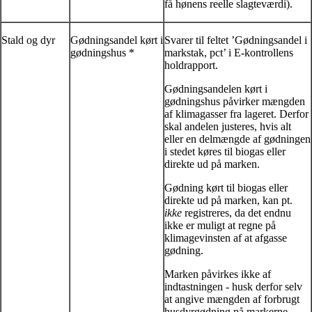
få hønens reelle slagteværdi).
Stald og dyr
Gødningsandel kørt i
Svarer til feltet ’Gødningsandel i
gødningshus *
markstak, pct’ i E-kontrollens
holdrapport.
Gødningsandelen kørt i
gødningshus påvirker mængden
af klimagasser fra lageret. Derfor
skal andelen justeres, hvis alt
eller en delmængde af gødningen
i stedet køres til biogas eller
direkte ud på marken.
Gødning kørt til biogas eller
direkte ud på marken, kan pt.
ikke
registreres, da det endnu
ikke er muligt at regne på
klimagevinsten af at afgasse
gødning.
Marken påvirkes ikke af
indtastningen - husk derfor selv
at angive mængden af forbrugt
husdyrgødning på markerne.