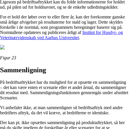
Ligesom på bedriftsaftrykket kan du folde informationerne for holdet
ud, på pilen ud for holdnavnet, og se de enkelte udledningskilder.
For et hold der løber over to eller flere år, kan der forekomme ganske
små årlige afvigelser på resultaterne for stald og lager. Dette skyldes
forskelle i de normtal, som programmets beregninger baserer sig på.
Normtallene opdateres og publiceres årligt af
Institut for Husdyr- og
Veterinærvidenskab ved Aarhus Universitet
.
Figur 23
Sammenligning
På bedriftsaftrykket har du mulighed for at opsætte en sammenligning
– det kan være enten et scenarie eller et andet årstal, du sammenligner
dit resultat med. Sammenligningsfunktionen gennemgås under afsnittet
Scenarier.
Vi anbefaler ikke, at man sammenligner sit bedriftsaftryk med andre
bedrifters aftryk, da det vil kræve, at bedrifterne er identiske.
Der kan pt. ikke opsættes sammenligning på produktaftrykket, så her
må du skifte imellem de forskellige år eller scenarier for at se