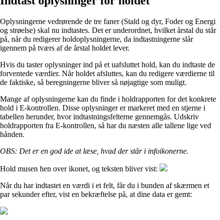
Indtast oplysninger for holdet
Oplysningerne vedrørende de tre faner (Stald og dyr, Foder og Energi
og strøelse) skal nu indtastes. Det er underordnet, hvilket årstal du står
på, når du redigerer holdoplysningerne, da indtastningerne slår
igennem på tværs af de årstal holdet lever.
Hvis du taster oplysninger ind på et uafsluttet hold, kan du indtaste de
forventede værdier. Når holdet afsluttes, kan du redigere værdierne til
de faktiske, så beregningerne bliver så nøjagtige som muligt.
Mange af oplysningerne kan du finde i holdrapporten for det konkrete
hold i E-kontrollen. Disse oplysninger er markeret med en stjerne i
tabellen herunder, hvor indtastningsfelterne gennemgås. Udskriv
holdrapporten fra E-kontrollen, så har du næsten alle tallene lige ved
hånden.
OBS: Det er en god ide at læse, hvad der står i infoikonerne.
Hold musen hen over ikonet, og teksten bliver vist:
Når du har indtastet en værdi i et felt, får du i bunden af skærmen et
par sekunder efter, vist en bekræftelse på, at dine data er gemt: