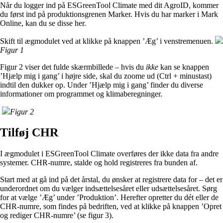
Når du logger ind på ESGreenTool Climate med dit AgroID, kommer
du først ind på produktionsgrenen Marker. Hvis du har marker i Mark
Online, kan du se disse her.
Skift til ægmodulet ved at klikke på knappen ’Æg’ i venstremenuen.
Figur 1
Figur 2 viser det fulde skærmbillede – hvis du
ikke
kan se knappen
’Hjælp mig i gang’ i højre side, skal du zoome ud (Ctrl + minustast)
indtil den dukker op. Under ’Hjælp mig i gang’ finder du diverse
informationer om programmet og klimaberegninger.
Figur 2
Tilføj CHR
I ægmodulet i ESGreenTool Climate overføres der ikke data fra andre
systemer. CHR-numre, stalde og hold registreres fra bunden af.
Start med at gå ind på det årstal, du ønsker at registrere data for – det er
underordnet om du vælger indsættelsesåret eller udsættelsesåret. Sørg
for at vælge ’Æg’ under ’Produktion’. Herefter opretter du dét eller de
CHR-numre, som findes på bedriften, ved at klikke på knappen ’Opret
og rediger CHR-numre’ (se figur 3).