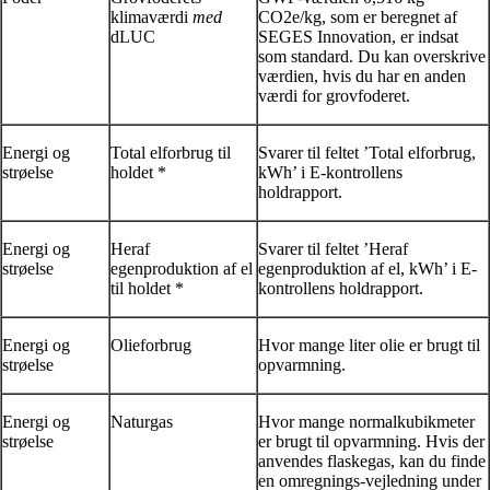
klimaværdi
med
CO2e/kg, som er beregnet af
dLUC
SEGES Innovation, er indsat
som standard. Du kan overskrive
værdien, hvis du har en anden
værdi for grovfoderet.
Energi og
Total elforbrug til
Svarer til feltet ’Total elforbrug,
strøelse
holdet *
kWh’ i E-kontrollens
holdrapport.
Energi og
Heraf
Svarer til feltet ’Heraf
strøelse
egenproduktion af el
egenproduktion af el, kWh’ i E-
til holdet *
kontrollens holdrapport.
Energi og
Olieforbrug
Hvor mange liter olie er brugt til
strøelse
opvarmning.
Energi og
Naturgas
Hvor mange normalkubikmeter
strøelse
er brugt til opvarmning. Hvis der
anvendes flaskegas, kan du finde
en omregnings-vejledning under