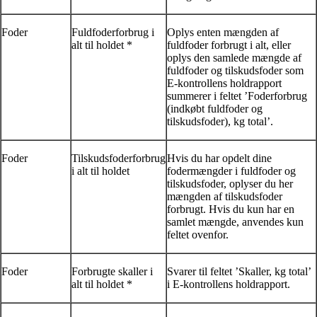
Foder
Fuldfoderforbrug i
Oplys enten mængden af
alt til holdet *
fuldfoder forbrugt i alt, eller
oplys den samlede mængde af
fuldfoder og tilskudsfoder som
E-kontrollens holdrapport
summerer i feltet ’Foderforbrug
(indkøbt fuldfoder og
tilskudsfoder), kg total’.
Foder
Tilskudsfoderforbrug
Hvis du har opdelt dine
i alt til holdet
fodermængder i fuldfoder og
tilskudsfoder, oplyser du her
mængden af tilskudsfoder
forbrugt. Hvis du kun har en
samlet mængde, anvendes kun
feltet ovenfor.
Foder
Forbrugte skaller i
Svarer til feltet ’Skaller, kg total’
alt til holdet *
i E-kontrollens holdrapport.