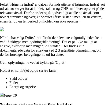
Feltet ’Hønerne indsat’ er datoen for indsættelse af hønniker. Indsat- og
udsatdato sørger for at holdet, stalden og CHR-nr. bliver oprettet på de
relevante årstal. Derfor er det også nødvendigt at alle de årstal, som
holdet strækker sig over, er oprettet i årstalslisten i menuen til venstre,
ellers får du en fejlbesked og holdet kan ikke oprettes.
Når du har valgt Driftsform, får du de relevante valgmuligheder frem
ved ’Staldtype med gødningshåndtering’. Det er pt. ikke muligt at
angive, hvor ofte man muger ud i stalden. Der findes kun
dokumenterede data for effekten ved 2-3 ugentlige udmugninger, og
derfor foretages beregningerne ud fra dette.
Gem oplysningerne ved at trykke på ’Opret’.
Holdet er nu tilføjet og du ser tre faner:
Stald og dyr
Foder
Energi og strøelse.
Figur 10