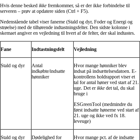
Hvis denne besked
ikke
fremkommer, så er der ikke forbindelse til
serveren – prøv at opdatere siden (Ctrl + F5).
Nedenstående tabel viser fanerne (Stald og dyr, Foder og Energi og
strøelse) med de tilhørende indtastningsfelter. Den sidste kolonne i
skemaet angiver en vejledning til hvert af de felter, der skal indtastes.
Fane
Indtastningsfelt
Vejledning
Stald og dyr
Antal
Hvor mange hønniker blev
indkøbte/indsatte
indsat på indsættelsesdatoen. E-
hønniker
kontrollens holdrapport viser et
tal for antal høner ved start af 21.
uge. Det er
ikke
det tal, du skal
bruge i
ESGreenTool (medmindre du
først indsatte hønerne ved start af
21. uge og ikke ved fx 18.
leveuge)
Stald og dyr
Dødelighed for
Hvor mange pct. af de indsatte