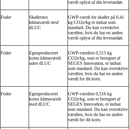
værdi oplyst af din leverandør.
Foder
Skallernes
GWP-værdi for skaller på 0,41
klimaværdi
med
kg CO2e/kg er indsat som
dLUC
standard. Du kan overskrive
værdien, hvis du har en anden
værdi oplyst af din leverandør.
Foder
Egenproduceret
GWP-værdien 0,515 kg
korns klimaværdi
CO2e/kg, som er beregnet af
uden
dLUC
SEGES Innovation, er indsat
som standard. Du kan overskrive
værdien, hvis du har en anden
værdi for dit korn.
Foder
Egenproduceret
GWP-værdien 0,516 kg
korns klimaværdi
CO2e/kg, som er beregnet af
med
dLUC
SEGES Innovation, er indsat
som standard. Du kan overskrive
værdien, hvis du har en anden
værdi for dit korn.