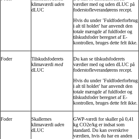
klimaværdi
uden
værdier med og uden dLUC på
dLUC
foderstofleverandørens recept.
Hvis du under ’Fuldfoderforbrug
i alt til holdet’ har anvendt den
totale mængde af fuldfoder og
tilskudsfoder beregnet af E-
kontrollen, bruges dette felt ikke.
Foder
Tilskudsfoderets
Du kan se tilskudsfoderets
klimaværdi
med
værdier med og uden dLUC på
dLUC
foderstofleverandørens recept.
Hvis du under ’Fuldfoderforbrug
i alt til holdet’ har anvendt den
totale mængde af fuldfoder og
tilskudsfoder beregnet af E-
kontrollen, bruges dette felt ikke.
Foder
Skallernes
GWP-værdi for skaller på 0,41
klimaværdi
uden
kg CO2e/kg er indsat som
dLUC
standard. Du kan overskrive
værdien, hvis du har en anden