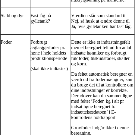
Stald og dyr
Fast låg på
Værdien står som standard til
gylletank?
Nej, så husk at ændre denne til
Ja, hvis gylletanken har fast låg.
Foder
Forbrugt
Dette er ikke et indtastningsfelt
æglæggerfoder pr.
men et beregnet felt ud fra antal
høne i hele holdets
indsatte hønniker og forbrugt
produktionsperiode
fuldfoder, tilskudsfoder, skaller
og korn.
(skal ikke indtastes)
Da feltet automatisk beregner en
værdi ud fra fodermængder, kan
du bruge det til at kontrollere om
dine indtastninger er korrekte.
Derudover kan du sammenligne
med feltet ’Foder, kg i alt pr
indsat høne beregnet fra
indsættelsesdatoen’ i E-
kontrollens holdrapport.
Grovfoder indgår ikke i denne
beregning.