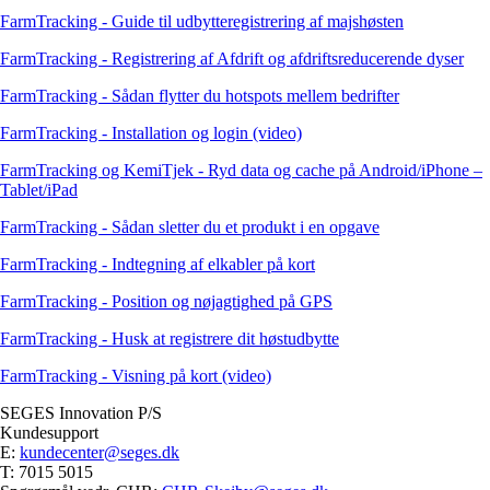
FarmTracking - Guide til udbytteregistrering af majshøsten
FarmTracking - Registrering af Afdrift og afdriftsreducerende dyser
FarmTracking - Sådan flytter du hotspots mellem bedrifter
FarmTracking - Installation og login (video)
FarmTracking og KemiTjek - Ryd data og cache på Android/iPhone –
Tablet/iPad
FarmTracking - Sådan sletter du et produkt i en opgave
FarmTracking - Indtegning af elkabler på kort
FarmTracking - Position og nøjagtighed på GPS
FarmTracking - Husk at registrere dit høstudbytte
FarmTracking - Visning på kort (video)
SEGES Innovation P/S
Kundesupport
E:
kundecenter@seges.dk
T: 7015 5015