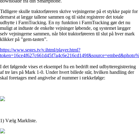
downloade fra din Smartphone.
Tidligere skulle traktorføreren skrive vejningerne på et stykke papir for
dernæst at lægge tallene sammen og til sidst registrere det totale
udbytte i FarmTracking. En ny funktion i FarmTracking gør det nu
muligt at indtaste de enkelte vejninger løbende, og systemet lægger
selv vejningerne sammen, når blot traktorføreren til slut på hver mark
klikker på ”gem-tasten”.
https://www.seges.tv/v.ihtml/player.html?
token=16ce4f627c661d45f7a4c6e216cd149f&source=embed&photo%
I det følgende vises et eksempel fra en bedrift med udbytteregistrering
af tre læs på Mark 1-0. Under hvert billede står, hvilken handling der
skal foretages med angivelse af nummer i rækkefølge:
1) Vælg Markliste.