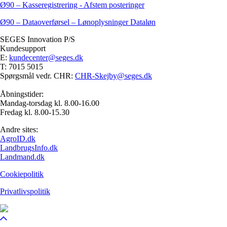
Ø90 – Kasseregistrering - Afstem posteringer
Ø90 – Dataoverførsel – Lønoplysninger Dataløn
SEGES Innovation P/S
Kundesupport
E:
kundecenter@seges.dk
T: 7015 5015
Spørgsmål vedr. CHR:
CHR-Skejby@seges.dk
Åbningstider:
Mandag-torsdag kl. 8.00-16.00
Fredag kl. 8.00-15.30
Andre sites:
AgroID.dk
LandbrugsInfo.dk
Landmand.dk
Cookiepolitik
Privatlivspolitik