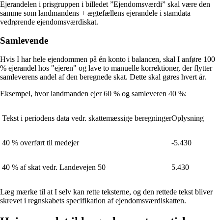
Ejerandelen i prisgruppen i billedet ”Ejendomsværdi” skal være den
samme som landmandens + ægtefællens ejerandele i stamdata
vedrørende ejendomsværdiskat.
Samlevende
Hvis I har hele ejendommen på én konto i balancen, skal I anføre 100
% ejerandel hos "ejeren" og lave to manuelle korrektioner, der flytter
samleverens andel af den beregnede skat. Dette skal gøres hvert år.
Eksempel, hvor landmanden ejer 60 % og samleveren 40 %:
Tekst i periodens data vedr. skattemæssige beregninger
Oplysning
40 % overført til medejer
-5.430
40 % af skat vedr. Landevejen 50
5.430
Læg mærke til at I selv kan rette teksterne, og den rettede tekst bliver
skrevet i regnskabets specifikation af ejendomsværdiskatten.