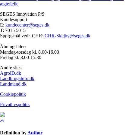
ægtefælle
SEGES Innovation P/S
Kundesupport
E:
kundecenter@seges.dk
T: 7015 5015
Spørgsmål vedr. CHR:
CHR-Skejby@seges.dk
Åbningstider:
Mandag-torsdag kl. 8.00-16.00
Fredag kl. 8.00-15.30
Andre sites:
AgroID.dk
LandbrugsInfo.dk
Landmand.dk
Cookiepolitik
Privatlivspolitik
Definition by
Author