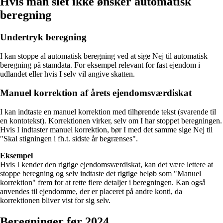
Hvis man slet ikke ønsker automatisk
beregning
Undertryk beregning
I kan stoppe al automatisk beregning ved at sige Nej til automatisk
beregning på stamdata. For eksempel relevant for fast ejendom i
udlandet eller hvis I selv vil angive skatten.
Manuel korrektion af årets ejendomsværdiskat
I kan indtaste en manuel korrektion med tilhørende tekst (svarende til
en kontotekst). Korrektionen virker, selv om I har stoppet beregningen.
Hvis I indtaster manuel korrektion, bør I med det samme sige Nej til
"Skal stigningen i fh.t. sidste år begrænses".
Eksempel
Hvis I kender den rigtige ejendomsværdiskat, kan det være lettere at
stoppe beregning og selv indtaste det rigtige beløb som "Manuel
korrektion" frem for at rette flere detaljer i beregningen. Kan også
anvendes til ejendomme, der er placeret på andre konti, da
korrektionen bliver vist for sig selv.
Beregninger før 2024