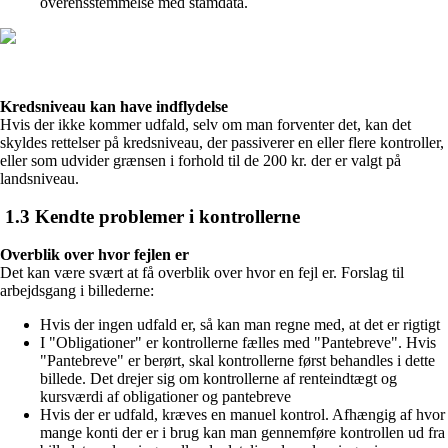
overensstemmelse med stamdata.
Kredsniveau kan have indflydelse
Hvis der ikke kommer udfald, selv om man forventer det, kan det
skyldes rettelser på kredsniveau, der passiverer en eller flere kontroller,
eller som udvider grænsen i forhold til de 200 kr. der er valgt på
landsniveau.
1
.3 Kendte problemer i kontrollerne
Overblik over hvor fejlen er
Det kan være svært at få overblik over hvor en fejl er. Forslag til
arbejdsgang i billederne:
Hvis der ingen udfald er, så kan man regne med, at det er rigtigt
I "Obligationer" er kontrollerne fælles med "Pantebreve". Hvis
"Pantebreve" er berørt, skal kontrollerne først behandles i dette
billede. Det drejer sig om kontrollerne af renteindtægt og
kursværdi af obligationer og pantebreve
Hvis der er udfald, kræves en manuel kontrol. Afhængig af hvor
mange konti der er i brug kan man gennemføre kontrollen ud fra