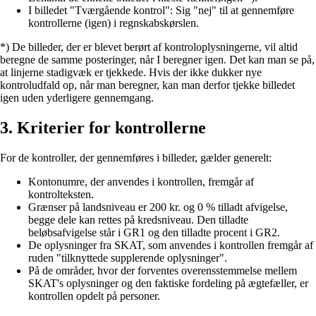
I billedet "Tværgående kontrol": Sig "nej" til at gennemføre
kontrollerne (igen) i regnskabskørslen.
*) De billeder, der er blevet berørt af kontroloplysningerne, vil altid
beregne de samme posteringer, når I beregner igen. Det kan man se på,
at linjerne stadigvæk er tjekkede. Hvis der ikke dukker nye
kontroludfald op, når man beregner, kan man derfor tjekke billedet
igen uden yderligere gennemgang.
3. Kriterier for kontrollerne
For de kontroller, der gennemføres i billeder, gælder generelt:
Kontonumre, der anvendes i kontrollen, fremgår af
kontrolteksten.
Grænser på landsniveau er 200 kr. og 0 % tilladt afvigelse,
begge dele kan rettes på kredsniveau. Den tilladte
beløbsafvigelse står i GR1 og den tilladte procent i GR2.
De oplysninger fra SKAT, som anvendes i kontrollen fremgår af
ruden "tilknyttede supplerende oplysninger".
På de områder, hvor der forventes overensstemmelse mellem
SKAT's oplysninger og den faktiske fordeling på ægtefæller, er
kontrollen opdelt på personer.