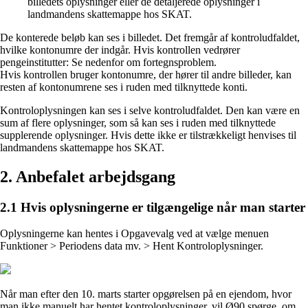
billedets oplysninger eller de detaljerede oplysninger i
landmandens skattemappe hos SKAT.
De konterede beløb kan ses i billedet. Det fremgår af kontroludfaldet,
hvilke kontonumre der indgår. Hvis kontrollen vedrører
pengeinstitutter: Se nedenfor om fortegnsproblem.
Hvis kontrollen bruger kontonumre, der hører til andre billeder, kan
resten af kontonumrene ses i ruden med tilknyttede konti.
Kontroloplysningen kan ses i selve kontroludfaldet. Den kan være en
sum af flere oplysninger, som så kan ses i ruden med tilknyttede
supplerende oplysninger. Hvis dette ikke er tilstrækkeligt henvises til
landmandens skattemappe hos SKAT.
2. Anbefalet arbejdsgang
2.1 Hvis oplysningerne er tilgængelige når man starter
Oplysningerne kan hentes i Opgavevalg ved at vælge menuen
Funktioner > Periodens data mv. > Hent Kontroloplysninger.
Når man efter den 10. marts starter opgørelsen på en ejendom, hvor
man ikke manuelt har hentet kontroloplysninger, vil Ø90 spørge, om