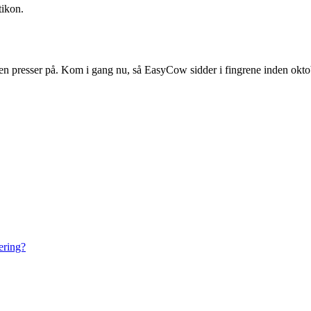
tikon.
dagen presser på. Kom i gang nu, så EasyCow sidder i fingrene inden okto
ering?