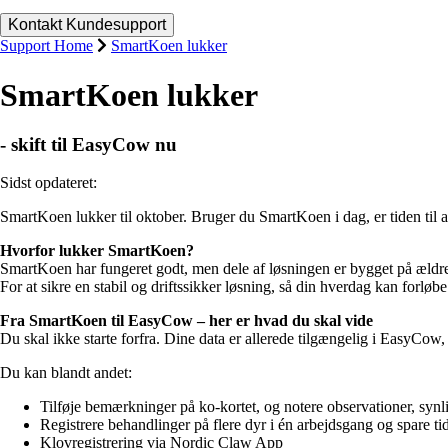
Support Home
SmartKoen lukker
SmartKoen lukker
- skift til EasyCow nu
Sidst opdateret:
SmartKoen lukker til oktober. Bruger du SmartKoen i dag, er tiden til at
Hvorfor lukker SmartKoen?
SmartKoen har fungeret godt, men dele af løsningen er bygget på ældr
For at sikre en stabil og driftssikker løsning, så din hverdag kan forl
Fra SmartKoen til EasyCow – her er hvad du skal vide
Du skal ikke starte forfra. Dine data er allerede tilgængelig i EasyCo
Du kan blandt andet:
Tilføje bemærkninger på ko-kortet, og notere observationer, synli
Registrere behandlinger på flere dyr i én arbejdsgang og spare t
Klovregistrering via Nordic Claw App