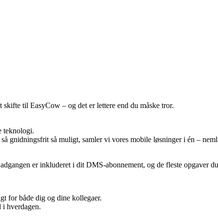
 skifte til EasyCow – og det er lettere end du måske tror.
e teknologi.
øbe så gnidningsfrit så muligt, samler vi vores mobile løsninger i én – 
w, adgangen er inkluderet i dit DMS-abonnement, og de fleste opgaver d
gt for både dig og dine kollegaer.
id i hverdagen.