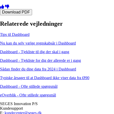
Download PDF
Relaterede vejledninger
Tips til Dashboard
Nu kan du selv vælge regnskabsår i Dashboard
Dashboard - Tjekliste til dig der skal i gang
Dashboard - Tjekliste for dig der allerede er i gang
Sådan finder du dine data fra 2024 i Dashboard
Typiske årsager til at Dashboard ikke viser data fra Ø90
Dashboard - Ofte stillede spørgsmål
eOverblik - Ofte stillede spørgsmål
SEGES Innovation P/S
Kundesupport
E:
kundecenter@seges.dk