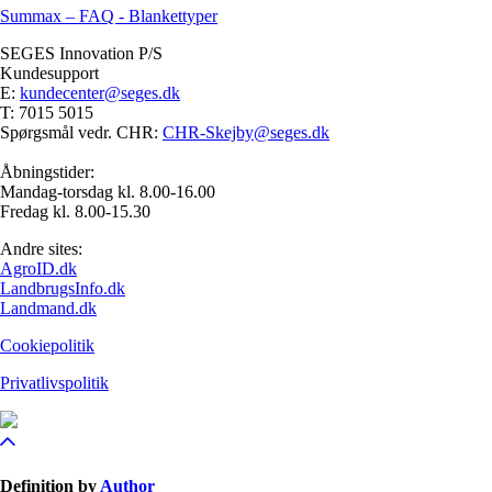
Summax – FAQ - Blankettyper
SEGES Innovation P/S
Kundesupport
E:
kundecenter@seges.dk
T: 7015 5015
Spørgsmål vedr. CHR:
CHR-Skejby@seges.dk
Åbningstider:
Mandag-torsdag kl. 8.00-16.00
Fredag kl. 8.00-15.30
Andre sites:
AgroID.dk
LandbrugsInfo.dk
Landmand.dk
Cookiepolitik
Privatlivspolitik
Definition by
Author