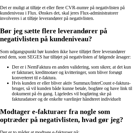
Det er muligt at tilføje et eller flere CVR-numre på negativlisten på
kundeniveau i Flux. Ønskes det, skal jeres Flux-administratorer
involveres i at tilføje leverandører på negativlisten.
Bør jeg sætte flere leverandører på
negativlisten på kundeniveau?
Som udgangspunkt bør kunden ikke have tilføjet flere leverandører
end dem, som SEGES har tilføjet på negativlisten af følgende årsager:
Der er i NemFaktura en anden validering, som sikrer, at det kun
er fakturaer, kreditnotaer og kvitteringer, som bliver forsøgt
konverteret til e-faktura.
Hvis kunden er eller bliver aktiv Summax/InterCount e-faktura-
bruger, så vil kunden både kunne betale, bogføre og have link til
dokument på én gang. Ligeledes vil bogføring ske på
fakturadatoer og de enkelte varelinjer håndteret individuelt
Modtager e-fakturaer fra nogle som
optræder på negativlisten, hvad gør jeg?
Der er to måder at modtage e-fakturaer på: