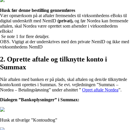
Husk før denne bestilling gennemføres
Vær opmærksom på at aftaler fremsendes til virksomhedens eBoks til
digital underskrift med NemID
(privat),
og før Nordea kan fremsende
aftalen, skal Nordea være oprettet som afsender i virksomhedens
eBoks!
Se note 1 for flere detaljer.
OBS. Vigtigt at der underskrives med den private NemID og ikke med
virksomhedens NemID
2. Oprette aftale og tilknytte konto i
Summax
Når aftalen med banken er på plads, skal aftalen og den/de tilknyttede
konto/konti oprettes i Summax. Se evt. vejledningen ”Summax –
Nordea – Betalingsløsning” under afsnittet ”
Opret aftale Nordea
”.
Dialogen ”Bankoplysninger” i Summax:
Husk at tilvælge ”Kontoudtog”