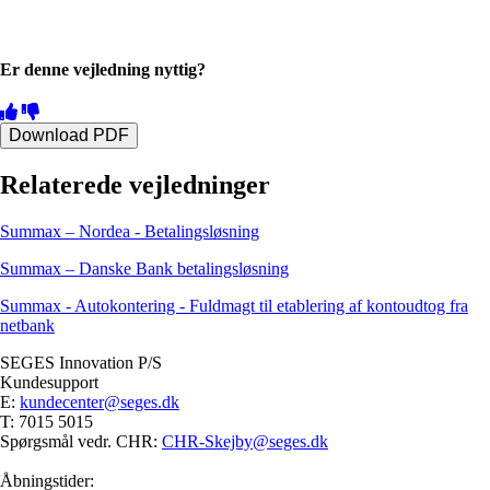
Er denne vejledning nyttig?
Download PDF
Relaterede vejledninger
Summax – Nordea - Betalingsløsning
Summax – Danske Bank betalingsløsning
Summax - Autokontering - Fuldmagt til etablering af kontoudtog fra
netbank
SEGES Innovation P/S
Kundesupport
E:
kundecenter@seges.dk
T: 7015 5015
Spørgsmål vedr. CHR:
CHR-Skejby@seges.dk
Åbningstider: