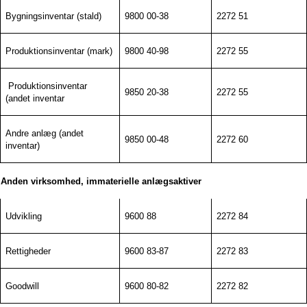
Bygningsinventar (stald)
9800 00-38
2272 51
Produktionsinventar (mark)
9800 40-98
2272 55
Produktionsinventar
9850 20-38
2272 55
(andet inventar
Andre anlæg (andet
9850 00-48
2272 60
inventar)
Anden virksomhed, immaterielle anlægsaktiver
Udvikling
9600 88
2272 84
Rettigheder
9600 83-87
2272 83
Goodwill
9600 80-82
2272 82