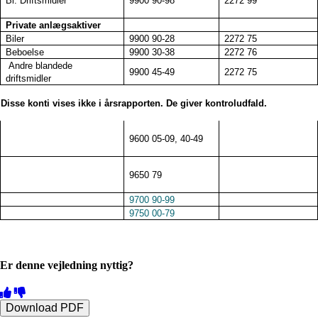
Bl. Driftsmidler
9900 90-98
2272 99
Private anlægsaktiver
Biler
9900 90-28
2272 75
Beboelse
9900 30-38
2272 76
Andre blandede
9900 45-49
2272 75
driftsmidler
Disse konti vises ikke i årsrapporten. De giver kontroludfald.
9600 05-09, 40-49
9650 79
9700 90-99
9750 00-79
Er denne vejledning nyttig?
Download PDF