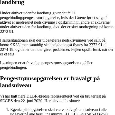
landbrug
Under aktiver udenfor landbrug giver det fejl i
pengebinding/pengestrømsopgørelse, hvis der i årene før et salg af
aktivet er modregnet nedskrivning i opskrivning i andre af aktiverne
under aktiver uden for landbrug, dvs. der er sket modregning på konto
2272 91.
I salgssituationen skal der tilbageføres nedskrivninger ved salg på
konto 9X38, men samtidig skal beløbet også flyttes fra 2272 91 til
2274 19, og det er det, der giver problemer. Fejlen opstår først, når der
er et salg.
Løsningen er at fravælge pengestrømsopgørelsen og/eller
pengebindingen.
Pengestrømsopgørelsen er fravalgt på
landsniveau
Vi har haft flere DLBR-kredse repræsenteret ved en brugertest på
SEGES den 22. juni 2020. Her blev det besluttet:
Egenkapitalopgørelsen skal være aktiv på landsniveau i alle
udgaver på alle bestillingsnumre 511, 513, 540 og 543 (Ø90