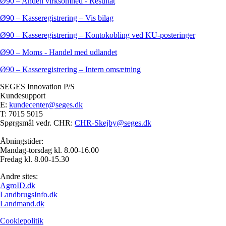
Ø90 – Anden virksomhed - Resultat
Ø90 – Kasseregistrering – Vis bilag
Ø90 – Kasseregistrering – Kontokobling ved KU-posteringer
Ø90 – Moms - Handel med udlandet
Ø90 – Kasseregistrering – Intern omsætning
SEGES Innovation P/S
Kundesupport
E:
kundecenter@seges.dk
T: 7015 5015
Spørgsmål vedr. CHR:
CHR-Skejby@seges.dk
Åbningstider:
Mandag-torsdag kl. 8.00-16.00
Fredag kl. 8.00-15.30
Andre sites:
AgroID.dk
LandbrugsInfo.dk
Landmand.dk
Cookiepolitik