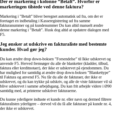
Der er markering i kolonne ”Betalt”. Hvorfor er
markeringen tilstede ved denne faktura?
Markering i ”Betalt” bliver beregnet automatisk ud fra, om der er
foretaget en indbetaling i Kasseregistrering ud fra samme
fakturanummer og på kundenummer Du kan altid manuelt ændre
denne markering i ”Betalt”. Husk dog altid at opdatere dialogen med
F5.
Jeg ønsker at udskrive en fakturaliste med bestemte
kunder. Hvad gør jeg?
Du kan ændre drop down-boksen ”Forsendelse” til Ikke udskrevet og
anvende F5. Herved fremsøger du alle de blanketter (kladder, tilbud,
faktura eller kreditnotaer), der ikke er udskrevet på ejendommen. Du
har mulighed for samtidig at ændre drop down-boksen ”Blankettype”
til Faktura og anvend F5. Nu får du alle de fakturaer, der ikke er
udskrevet, og du kan trykke på udskriv, og alle de viste fakturaer vil så
blive udskrevet i samme arbejdsgang. Du kan frit arbejde videre i Ø90
samtidig med, at printerne udskriver fakturaerne.
Du kunne yderligere indtaste et kunde nr. eller navn og dermed filtrere
fakturalisten yderligere – derved vil du få alle fakturaer på kunde nr. 4,
der ikke er udskrevet.