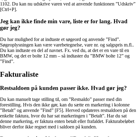
1102. Du kan nu udskrive varen ved at anvende funktionen ”Udskriv”
[Ctrl+P].
Jeg kan ikke finde min vare, liste er for lang. Hvad
gør jeg?
Du har mulighed for at indtaste et søgeord og anvende ”Find”.
Søgeoplysningen kan være varebetegnelse, vare nr. og salgspris m.fl..
Du kan indtaste en del af navnet. Fx. ved du, at det er en vare til en
BMW, og det er bolte 12 mm – så indtaster du ”BMW bolte 12” og
”Find”.
Fakturaliste
Restsaldoen på kunden passer ikke. Hvad gør jeg?
Du kan manuelt tage stilling til, om ”Restsaldo” passer med din
forestilling. Hvis den ikke gør, kan du sætte en markering i kolonne
”Betalt” og anvende ”Find” [F5]. Herved opdateres restsaldoen på den
enkelte faktura, hvor du har sat markeringen i ”Betalt”. Har du sat
denne markering, er faktura enten betalt eller frafaldet. Fakturabeløbet
bliver derfor ikke regnet med i saldoen på kunden.