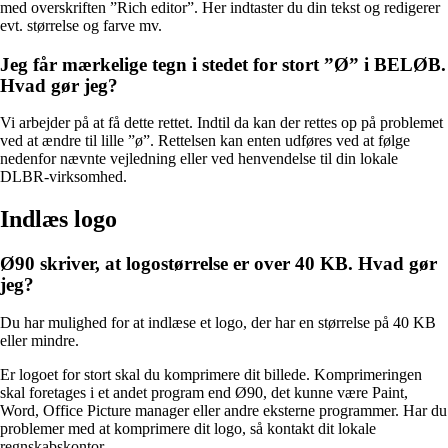
med overskriften ”Rich editor”. Her indtaster du din tekst og redigerer
evt. størrelse og farve mv.
Jeg får mærkelige tegn i stedet for stort ”Ø” i BELØB.
Hvad gør jeg?
Vi arbejder på at få dette rettet. Indtil da kan der rettes op på problemet
ved at ændre til lille ”ø”. Rettelsen kan enten udføres ved at følge
nedenfor nævnte vejledning eller ved henvendelse til din lokale
DLBR-virksomhed.
Indlæs logo
Ø90 skriver, at logostørrelse er over 40 KB. Hvad gør
jeg?
Du har mulighed for at indlæse et logo, der har en størrelse på 40 KB
eller mindre.
Er logoet for stort skal du komprimere dit billede. Komprimeringen
skal foretages i et andet program end Ø90, det kunne være Paint,
Word, Office Picture manager eller andre eksterne programmer. Har du
problemer med at komprimere dit logo, så kontakt dit lokale
regnskabskontor.