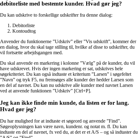
debitorliste med bestemte kunder. Hvad gør jeg?
Du kan udskrive to forskellige udskrifter fra denne dialog:
Debitorliste
Kontoudtog
Anvender du funktionerne ”Udskriv” eller ”Vis udskrift”, kommer der
en dialog, hvor du skal tage stilling til, hvilke af disse to udskrifter, du
vil fortsætte arbejdsgangen med.
Du skal anvende en markering i kolonne ”Vælg” på de kunder, du vil
have udskrevet. Hvis der ingen markering er sat, udskrives hele
søgekriteriet. Du kan også indtaste et kriterium ”Larsen” i søgefeltet
”Navn” og tryk F5, nu fremsøges alle kunder der hedder Larsen som
en del af navnet. Du kan nu udskrive alle kunder med navnet Larsen
ved at anvende funktionen ”Udskriv” [Ctrl+P].
Jeg kan ikke finde min kunde, da listen er for lang.
Hvad gør jeg?
Du har mulighed for at indtaste et søgeord og anvende ”Find”.
Søgeoplysningen kan være navn, kundenr. og notat m. fl. Du kan
indtaste en del af navnet, fx ved du, at det er et A/S – og så indtaster du
”A/S” og ”Find”.