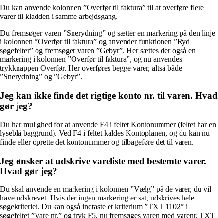
Du kan anvende kolonnen ”Overfør til faktura” til at overføre flere
varer til kladden i samme arbejdsgang.
Du fremsøger varen ”Snerydning” og sætter en markering på den linje
i kolonnen ”Overfør til faktura” og anvender funktionen ”Ryd
søgefelter” og fremsøger varen ”Gebyr”. Her sættes der også en
markering i kolonnen ”Overfør til faktura”, og nu anvendes
trykknappen Overfør. Her overføres begge varer, altså både
”Snerydning” og ”Gebyr”.
Jeg kan ikke finde det rigtige konto nr. til varen. Hvad
gør jeg?
Du har mulighed for at anvende F4 i feltet Kontonummer (feltet har en
lyseblå baggrund). Ved F4 i feltet kaldes Kontoplanen, og du kan nu
finde eller oprette det kontonummer og tilbageføre det til varen.
Jeg ønsker at udskrive vareliste med bestemte varer.
Hvad gør jeg?
Du skal anvende en markering i kolonnen ”Vælg” på de varer, du vil
have udskrevet. Hvis der ingen markering er sat, udskrives hele
søgekriteriet. Du kan også indtaste et kriterium ”TXT 1102” i
søgefeltet ”Vare nr.” og tryk F5, nu fremsøges varen med varenr. TXT