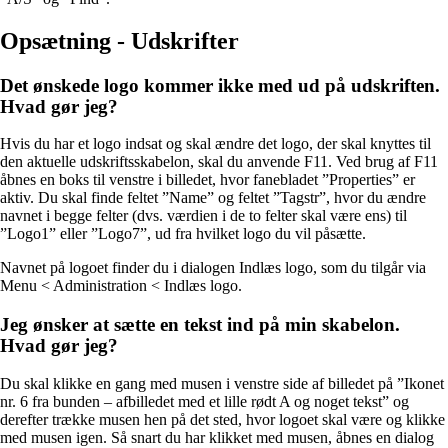
Opsætning - Udskrifter
Det ønskede logo kommer ikke med ud på udskriften.
Hvad gør jeg?
Hvis du har et logo indsat og skal ændre det logo, der skal knyttes til
den aktuelle udskriftsskabelon, skal du anvende F11. Ved brug af F11
åbnes en boks til venstre i billedet, hvor fanebladet ”Properties” er
aktiv. Du skal finde feltet ”Name” og feltet ”Tagstr”, hvor du ændre
navnet i begge felter (dvs. værdien i de to felter skal være ens) til
”Logo1” eller ”Logo7”, ud fra hvilket logo du vil påsætte.
Navnet på logoet finder du i dialogen Indlæs logo, som du tilgår via
Menu < Administration < Indlæs logo.
Jeg ønsker at sætte en tekst ind på min skabelon.
Hvad gør jeg?
Du skal klikke en gang med musen i venstre side af billedet på ”Ikonet
nr. 6 fra bunden – afbilledet med et lille rødt A og noget tekst” og
derefter trække musen hen på det sted, hvor logoet skal være og klikke
med musen igen. Så snart du har klikket med musen, åbnes en dialog