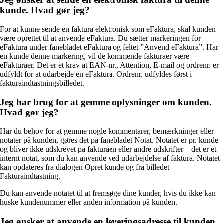
kunde. Hvad gør jeg?
For at kunne sende en faktura elektronisk som eFaktura, skal kunden
være oprettet til at anvende eFaktura. Du sætter markeringen for
eFaktura under fanebladet eFaktura og feltet ”Anvend eFaktura”. Har
en kunde denne markering, vil de kommende fakturaer være
eFakturaer. Det er et krav at EAN-nr., Attention, E-mail og ordrenr. er
udfyldt for at udarbejde en eFaktura. Ordrenr. udfyldes først i
fakturaindtastningsbilledet.
Jeg har brug for at gemme oplysninger om kunden.
Hvad gør jeg?
Har du behov for at gemme nogle kommentarer, bemærkninger eller
notater på kunden, gøres det på fanebladet Notat. Notatet er pr. kunde
og bliver ikke udskrevet på fakturaen eller andre udskrifter – det er et
internt notat, som du kan anvende ved udarbejdelse af faktura. Notatet
kan opdateres fra dialogen Opret kunde og fra billedet
Fakturaindtastning.
Du kan anvende notatet til at fremsøge dine kunder, hvis du ikke kan
huske kundenummer eller anden information på kunden.
Jeg ønsker at anvende en leveringsadresse til kunden.