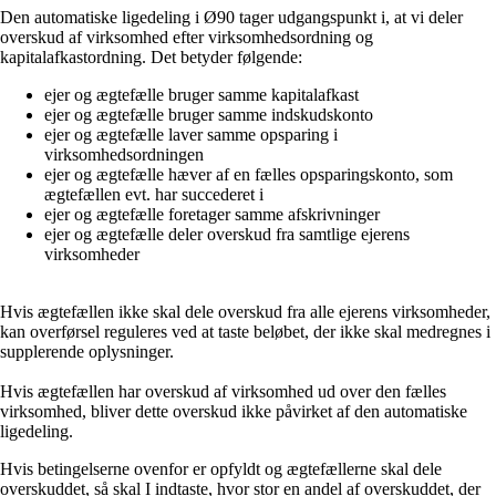
Den automatiske ligedeling i Ø90 tager udgangspunkt i, at vi deler
overskud af virksomhed efter virksomhedsordning og
kapitalafkastordning. Det betyder følgende:
ejer og ægtefælle bruger samme kapitalafkast
ejer og ægtefælle bruger samme indskudskonto
ejer og ægtefælle laver samme opsparing i
virksomhedsordningen
ejer og ægtefælle hæver af en fælles opsparingskonto, som
ægtefællen evt. har succederet i
ejer og ægtefælle foretager samme afskrivninger
ejer og ægtefælle deler overskud fra samtlige ejerens
virksomheder
Hvis ægtefællen ikke skal dele overskud fra alle ejerens virksomheder,
kan overførsel reguleres ved at taste beløbet, der ikke skal medregnes i
supplerende oplysninger.
Hvis ægtefællen har overskud af virksomhed ud over den fælles
virksomhed, bliver dette overskud ikke påvirket af den automatiske
ligedeling.
Hvis betingelserne ovenfor er opfyldt og ægtefællerne skal dele
overskuddet, så skal I indtaste, hvor stor en andel af overskuddet, der