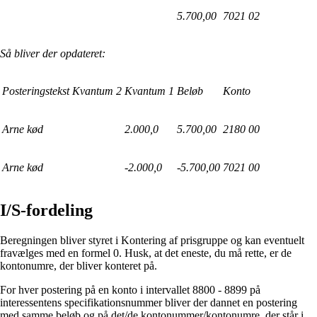
5.700,00
7021 02
Så bliver der opdateret:
Posteringstekst
Kvantum 2
Kvantum 1
Beløb
Konto
Arne kød
2.000,0
5.700,00
2180 00
Arne kød
-2.000,0
-5.700,00
7021 00
I/S-fordeling
Beregningen bliver styret i Kontering af prisgruppe og kan eventuelt
fravælges med en formel 0. Husk, at det eneste, du må rette, er de
kontonumre, der bliver konteret på.
For hver postering på en konto i intervallet 8800 - 8899 på
interessentens specifikationsnummer bliver der dannet en postering
med samme beløb og på det/de kontonummer/kontonumre, der står i