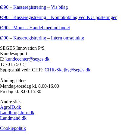
Ø90 – Kasseregistrering – Vis bilag
Ø90 – Kasseregistrering – Kontokobling ved KU-posteringer
Ø90 – Moms - Handel med udlandet
Ø90 – Kasseregistrering – Intern omsætning
SEGES Innovation P/S
Kundesupport
E:
kundecenter@seges.dk
T: 7015 5015
Spørgsmål vedr. CHR:
CHR-Skejby@seges.dk
Åbningstider:
Mandag-torsdag kl. 8.00-16.00
Fredag kl. 8.00-15.30
Andre sites:
AgroID.dk
LandbrugsInfo.dk
Landmand.dk
Cookiepolitik