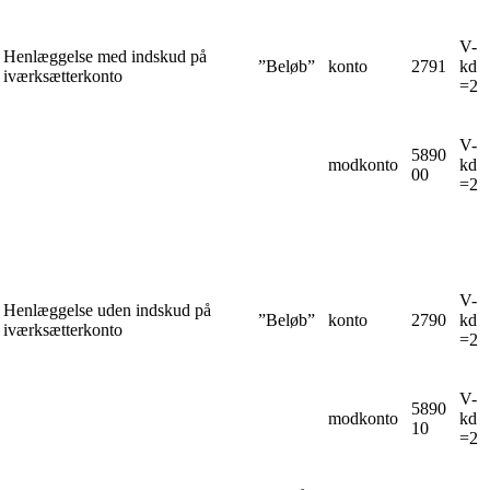
V-
Henlæggelse med indskud på
”Beløb”
konto
2791
kd
iværksætterkonto
=2
V-
5890
modkonto
kd
00
=2
V-
Henlæggelse uden indskud på
”Beløb”
konto
2790
kd
iværksætterkonto
=2
V-
5890
modkonto
kd
10
=2