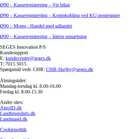
Ø90 – Kasseregistrering – Vis bilag
Ø90 – Kasseregistrering – Kontokobling ved KU-posteringer
Ø90 – Moms - Handel med udlandet
Ø90 – Kasseregistrering – Intern omsætning
SEGES Innovation P/S
Kundesupport
E:
kundecenter@seges.dk
T: 7015 5015
Spørgsmål vedr. CHR:
CHR-Skejby@seges.dk
Åbningstider:
Mandag-torsdag kl. 8.00-16.00
Fredag kl. 8.00-15.30
Andre sites:
AgroID.dk
LandbrugsInfo.dk
Landmand.dk
Cookiepolitik