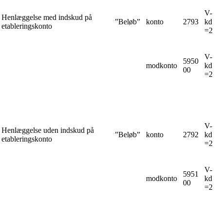
V-
Henlæggelse med indskud på
”Beløb”
konto
2793
kd
etableringskonto
=2
V-
5950
modkonto
kd
00
=2
V-
Henlæggelse uden indskud på
”Beløb”
konto
2792
kd
etableringskonto
=2
V-
5951
modkonto
kd
00
=2