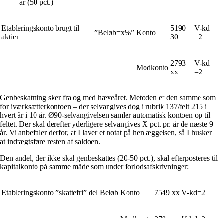
år (50 pct.)
Etableringskonto brugt til
5190
V-kd
”Beløb=x%”
Konto
aktier
30
=2
2793
V-kd
Modkonto
xx
=2
Genbeskatning sker fra og med hæveåret. Metoden er den samme som
for iværksætterkontoen – der selvangives dog i rubrik 137/felt 215 i
hvert år i 10 år. Ø90-selvangivelsen samler automatisk kontoen op til
feltet. Der skal derefter yderligere selvangives X pct. pr. år de næste 9
år. Vi anbefaler derfor, at I laver et notat på henlæggelsen, så I husker
at indtægtsføre resten af saldoen.
Den andel, der ikke skal genbeskattes (20-50 pct.), skal efterposteres til
kapitalkonto på samme måde som under forlodsafskrivninger:
Etableringskonto ”skattefri” del
Beløb
Konto
7549 xx
V-kd=2