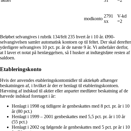
aktier
31
=2
2791
V-kd
modkonto
xx
=2
Beløbet selvangives i rubrik 134/felt 235 hvert år i 10 år. Ø90-
selvangivelsen samler automatisk kontoen op til feltet. Der skal derefter
yderligere selvangives 10 pct. pr. år de næste 9 år. Vi anbefaler derfor,
at I laver et notat på henlæggelsen, så I husker at indtægtsføre resten af
saldoen.
Etableringskonto
Hvis der anvendes etableringskontomidler til aktiekøb afhænger
beskatningen af, i hvilket år der er henlagt til etableringskontoen.
Hævning af indskud til aktier eller anparter medfører beskatning af de
hævede indskud foretaget i år:
Henlagt i 1998 og tidligere år genbeskattes med 8 pct. pr. år i 10
år (80 pct.)
Henlagt i 1999 – 2001 genbeskattes med 5,5 pct. pr. år i 10 år
(55 pct.)
Henlagt i 2002 og følgende år genbeskattes med 5 pct. pr år i 10