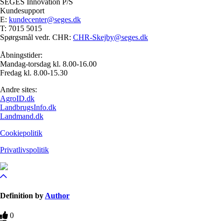
SEGES Innovation P/S
Kundesupport
E:
kundecenter@seges.dk
T: 7015 5015
Spørgsmål vedr. CHR:
CHR-Skejby@seges.dk
Åbningstider:
Mandag-torsdag kl. 8.00-16.00
Fredag kl. 8.00-15.30
Andre sites:
AgroID.dk
LandbrugsInfo.dk
Landmand.dk
Cookiepolitik
Privatlivspolitik
Definition by
Author
0