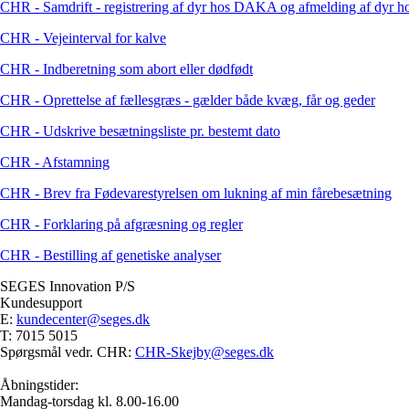
CHR - Samdrift - registrering af dyr hos DAKA og afmelding af dyr 
CHR - Vejeinterval for kalve
CHR - Indberetning som abort eller dødfødt
CHR - Oprettelse af fællesgræs - gælder både kvæg, får og geder
CHR - Udskrive besætningsliste pr. bestemt dato
CHR - Afstamning
CHR - Brev fra Fødevarestyrelsen om lukning af min fårebesætning
CHR - Forklaring på afgræsning og regler
CHR - Bestilling af genetiske analyser
SEGES Innovation P/S
Kundesupport
E:
kundecenter@seges.dk
T: 7015 5015
Spørgsmål vedr. CHR:
CHR-Skejby@seges.dk
Åbningstider:
Mandag-torsdag kl. 8.00-16.00