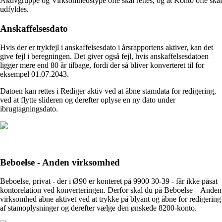
Aktivgruppe og Virksomhedstype ofte skal rettes, og at Konto ofte skal
udfyldes.
Anskaffelsesdato
Hvis der er trykfejl i anskaffelsesdato i årsrapportens aktiver, kan det
give fejl i beregningen. Det giver også fejl, hvis anskaffelsesdatoen
ligger mere end 80 år tilbage, fordi der så bliver konverteret til for
eksempel 01.07.2043.
Datoen kan rettes i Rediger aktiv ved at åbne stamdata for redigering,
ved at flytte slideren og derefter oplyse en ny dato under
ibrugtagningsdato.
Beboelse - Anden virksomhed
Beboelse, privat - der i Ø90 er konteret på 9900 30-39 - får ikke påsat
kontorelation ved konverteringen. Derfor skal du på Beboelse – Anden
virksomhed åbne aktivet ved at trykke på blyant og åbne for redigering
af stamoplysninger og derefter vælge den ønskede 8200-konto.