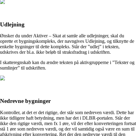
Udlejning
Ønsker du under Aktiver – Skat at samle alle udlejninger, skal du
oprette et bygningskompleks, der navngives Udlejning, og tilknytte de
enkelte bygninger til dette kompleks. Står der ”udlej” i teksten,
udskrives der bl.a. ikke beløb til straksfradrag i udskriften.
I skatteregnskab kan du ændre teksten på aktivgrupperne i ”Tekster og
sumlinjer” til udskriften.
Nedrevne bygninger
Kontroller, at det er det rigtige, der står som nedreven værdi. Dette har
ikke tidligere haft betydning, men har det i DLBR-portalen. Står der
ikke den rigtige værdi, men fx 1 øre, vil der efter konverteringen fortsat
stå 1 øre som nedreven værdi, og der vil samtidig også være en sum til
afskrivning efter konvertering. Ret der den nedrevne værdi til den