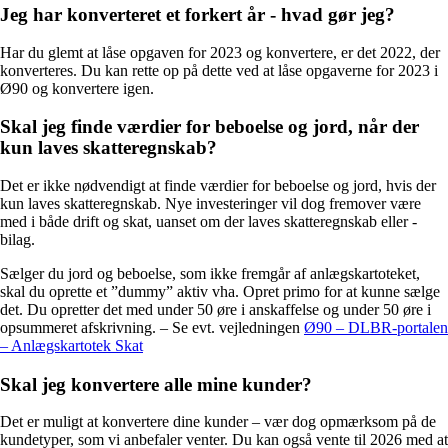
Jeg har konverteret et forkert år - hvad gør jeg?
Har du glemt at låse opgaven for 2023 og konvertere, er det 2022, der
konverteres. Du kan rette op på dette ved at låse opgaverne for 2023 i
Ø90 og konvertere igen.
Skal jeg finde værdier for beboelse og jord, når der
kun laves skatteregnskab?
Det er ikke nødvendigt at finde værdier for beboelse og jord, hvis der
kun laves skatteregnskab. Nye investeringer vil dog fremover være
med i både drift og skat, uanset om der laves skatteregnskab eller -
bilag.
Sælger du jord og beboelse, som ikke fremgår af anlægskartoteket,
skal du oprette et ”dummy” aktiv vha. Opret primo for at kunne sælge
det. Du opretter det med under 50 øre i anskaffelse og under 50 øre i
opsummeret afskrivning. – Se evt. vejledningen
Ø90 – DLBR-portalen
– Anlægskartotek Skat
Skal jeg konvertere alle mine kunder?
Det er muligt at konvertere dine kunder – vær dog opmærksom på de
kundetyper, som vi anbefaler venter. Du kan også vente til 2026 med at