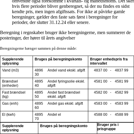
omvendte også forekomme i kvartals- og månedsmoms. Det sker
hvis flere perioder bliver genberegnet, så der nu findes en sidst
kendte pris, men ingen afgiftssats. For ikke at påvirke gamle
beregninger, gælder den faste sats først i beregninger for
perioder, der slutter 31.12.24 eller senere.
Beregning i regnskaber bruger ikke beregningerne, men summerer de
posteringer, der hører til årets angivelser
Beregningerne hænger sammen på denne måde:
Supplerende
Bruges på beregningskonto
Bruger enhedspris fra
oplysning
intervallet
Vand (m3)
4896
Andel vand ekskl. afgift
4837 00 -
4837 99
30
Brændsel
4895
Andel fyringsolie ekskl.
4581 00 -
4581 99
(enheder)
40
afgift
Fast brændsel
4895
Andel fast brændsel
4582 00 -
4582 99
(kg)
50
ekskl. afgift
Gas (enh)
4895
Andel gas ekskl. afgift
4583 00 -
4583 99
60
El (kwh)
4895
Andel el
4588 00 -
4588 99
70
Bruger pris i
Supplerende
Bruges på beregningskonto
prisgruppe
oplysning