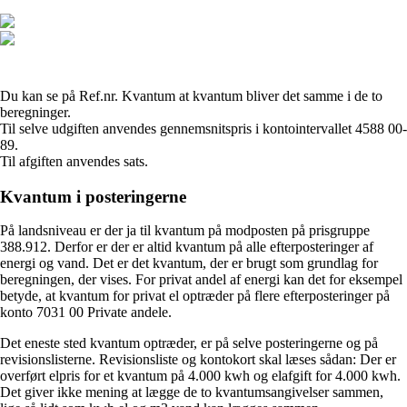
Du kan se på Ref.nr. Kvantum at kvantum bliver det samme i de to
beregninger.
Til selve udgiften anvendes gennemsnitspris i kontointervallet 4588 00-
89.
Til afgiften anvendes sats.
Kvantum i posteringerne
På landsniveau er der ja til kvantum på modposten på prisgruppe
388.912. Derfor er der er altid kvantum på alle efterposteringer af
energi og vand. Det er det kvantum, der er brugt som grundlag for
beregningen, der vises. For privat andel af energi kan det for eksempel
betyde, at kvantum for privat el optræder på flere efterposteringer på
konto 7031 00 Private andele.
Det eneste sted kvantum optræder, er på selve posteringerne og på
revisionslisterne. Revisionsliste og kontokort skal læses sådan: Der er
overført elpris for et kvantum på 4.000 kwh og elafgift for 4.000 kwh.
Det giver ikke mening at lægge de to kvantumsangivelser sammen,