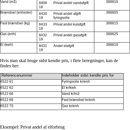
Vand (m3)
388810
8406
Privat andel vandafgift
18
Brændsel (enheder)
388805
8430
Privat andel afgift
18
fyringsolie
Fast brændsel (kg)
388815
8433
Privat andel kulafgift
18
Gas (enh)
388825
8432
Privat andel gasafgift
18
El (kwh)
388810
8431
Andel elafgift
18
Hvis man skal bruge sidst kendte pris, i flere beregninger, kan de
findes her:
Referencenummer
Indeholder sidst kendte pris for
6522 61
Fyringsolie kr/enh
6522 62
El kr/kwh
6522 66
Vand kr/m3
6522 68
Fast brændsel kr/enh
6522 70
Gas kr/enh
Eksempel: Privat andel af elforbrug