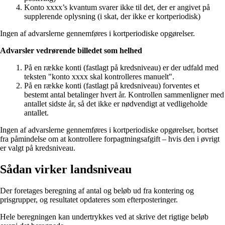
Konto xxxx’s kvantum svarer ikke til det, der er angivet på
supplerende oplysning (i skat, der ikke er kortperiodisk)
Ingen af advarslerne gennemføres i kortperiodiske opgørelser.
Advarsler vedrørende billedet som helhed
På en række konti (fastlagt på kredsniveau) er der udfald med
teksten "konto xxxx skal kontrolleres manuelt".
På en række konti (fastlagt på kredsniveau) forventes et
bestemt antal betalinger hvert år. Kontrollen sammenligner med
antallet sidste år, så det ikke er nødvendigt at vedligeholde
antallet.
Ingen af advarslerne gennemføres i kortperiodiske opgørelser, bortset
fra påmindelse om at kontrollere forpagtningsafgift – hvis den i øvrigt
er valgt på kredsniveau.
Sådan virker landsniveau
Der foretages beregning af antal og beløb ud fra kontering og
prisgrupper, og resultatet opdateres som efterposteringer.
Hele beregningen kan undertrykkes ved at skrive det rigtige beløb