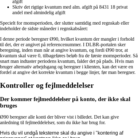
afgift
Skriv det rigtige kvantum med alm. afgift på 8431 18 privat
andel med almindelig afgift
Specielt for momsperioden, der slutter samtidig med regnskab eller
indeholder de sidste måneder i regnskabsåret:
I denne periode beregner Ø90, hvilket kvantum der mangler i forhold
til det, der er angivet på referencenummer. I DLBR-portalen sker
beregning, inden man når at angive kvantum, og fordi Ø90 tror, at
kvantum skal være 0, tilbageføres beløb fra de første momsperioder. Så
snart man indtaster periodens kvantum, falder det på plads. Hvis man
bruger alternativ arbejdsgang og beregner i klienten, kan det være en
fordel at angive det korrekte kvantum i begge linjer, før man beregner.
Kontroller og fejlmeddelelser
Der kommer fejlmeddelelser på konto, der ikke skal
bruges
Ø90 beregner alle konti der bliver vist i billedet. Det kan give
anledning til fejlmeddelelser, som du ikke har brug for.
Hvis du vil undgå teksterne skal du angive i "kontering af