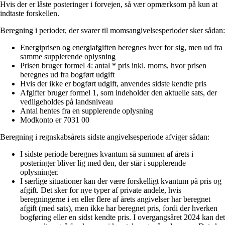
Hvis der er låste posteringer i forvejen, så vær opmærksom på kun at
indtaste forskellen.
Beregning i perioder, der svarer til momsangivelsesperioder sker sådan:
Energiprisen og energiafgiften beregnes hver for sig, men ud fra
samme supplerende oplysning
Prisen bruger formel 4: antal * pris inkl. moms, hvor prisen
beregnes ud fra bogført udgift
Hvis der ikke er bogført udgift, anvendes sidste kendte pris
Afgifter bruger formel 1, som indeholder den aktuelle sats, der
vedligeholdes på landsniveau
Antal hentes fra en supplerende oplysning
Modkonto er 7031 00
Beregning i regnskabsårets sidste angivelsesperiode afviger sådan:
I sidste periode beregnes kvantum så summen af årets i
posteringer bliver lig med den, der står i supplerende
oplysninger.
I særlige situationer kan der være forskelligt kvantum på pris og
afgift. Det sker for nye typer af private andele, hvis
beregningerne i en eller flere af årets angivelser har beregnet
afgift (med sats), men ikke har beregnet pris, fordi der hverken
bogføring eller en sidst kendte pris. I overgangsåret 2024 kan det