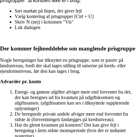
prisgrupper" at kontoen ikke er i brug.
Sæt markør på linjen, der giver fejl
Vælg kontering af prisgrupper [Ctrl + U]
Skriv N (nej) i kolonnen "Vis"
Luk dialogen
Der kommer fejlmeddelelse om manglende prisgruppe
Nogle beregninger har tilknyttet en prisgruppe, som er passiv på
landsniveau, fordi der skal tages stilling til satserne på kreds- eller
ejendomsniveau, før den kan tages i brug.
Advarsler pr. konto
Energi- og grønne afgifter afviger mere end forventet fra det,
der kan beregnes ud fra kvantum på udgiftskontoen og
afgiftssatsen. (afgiftssatsen kan ses i tilknyttede supplerende
oplysninger)
De beregnede private andele afviger mere end forventet fra
sidste år (forventningen fastlægges på kredsniveau).
Har du glemt kvantum på kontoen? Det kan give fejl i
beregning i årets sidste momsperiode (hvis der er indtastet
postering)