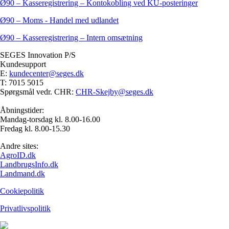
Ø90 – Kasseregistrering – Kontokobling ved KU-posteringer
Ø90 – Moms - Handel med udlandet
Ø90 – Kasseregistrering – Intern omsætning
SEGES Innovation P/S
Kundesupport
E:
kundecenter@seges.dk
T: 7015 5015
Spørgsmål vedr. CHR:
CHR-Skejby@seges.dk
Åbningstider:
Mandag-torsdag kl. 8.00-16.00
Fredag kl. 8.00-15.30
Andre sites:
AgroID.dk
LandbrugsInfo.dk
Landmand.dk
Cookiepolitik
Privatlivspolitik