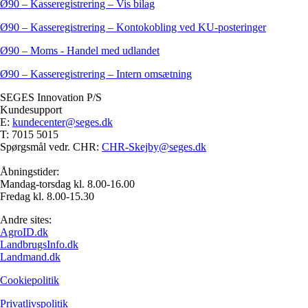
Ø90 – Kasseregistrering – Vis bilag
Ø90 – Kasseregistrering – Kontokobling ved KU-posteringer
Ø90 – Moms - Handel med udlandet
Ø90 – Kasseregistrering – Intern omsætning
SEGES Innovation P/S
Kundesupport
E:
kundecenter@seges.dk
T: 7015 5015
Spørgsmål vedr. CHR:
CHR-Skejby@seges.dk
Åbningstider:
Mandag-torsdag kl. 8.00-16.00
Fredag kl. 8.00-15.30
Andre sites:
AgroID.dk
LandbrugsInfo.dk
Landmand.dk
Cookiepolitik
Privatlivspolitik