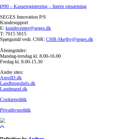
Ø90 – Kasseregistrering – Intern omsætning
SEGES Innovation P/S
Kundesupport
E:
kundecenter@seges.dk
T: 7015 5015
Spørgsmål vedr. CHR:
CHR-Skejby@seges.dk
Åbningstider:
Mandag-torsdag kl. 8.00-16.00
Fredag kl. 8.00-15.30
Andre sites:
AgroID.dk
LandbrugsInfo.dk
Landmand.dk
Cookiepolitik
Privatlivspolitik
Definition by
Author