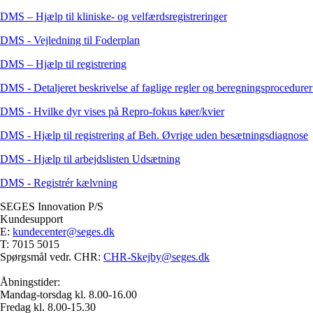
DMS – Hjælp til kliniske- og velfærdsregistreringer
DMS - Vejledning til Foderplan
DMS – Hjælp til registrering
DMS - Detaljeret beskrivelse af faglige regler og beregningsprocedurer
DMS - Hvilke dyr vises på Repro-fokus køer/kvier
DMS - Hjælp til registrering af Beh. Øvrige uden besætningsdiagnose
DMS - Hjælp til arbejdslisten Udsætning
DMS - Registrér kælvning
SEGES Innovation P/S
Kundesupport
E:
kundecenter@seges.dk
T: 7015 5015
Spørgsmål vedr. CHR:
CHR-Skejby@seges.dk
Åbningstider:
Mandag-torsdag kl. 8.00-16.00
Fredag kl. 8.00-15.30