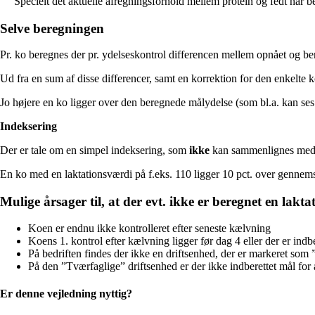
Specielt det aktuelle afregningsforhold mellem protein og fedt har b
Selve beregningen
Pr. ko beregnes der pr. ydelseskontrol differencen mellem opnået og be
Ud fra en sum af disse differencer, samt en korrektion for den enkelte k
Jo højere en ko ligger over den beregnede målydelse (som bl.a. kan ses 
Indeksering
Der er tale om en simpel indeksering, som
ikke
kan sammenlignes med 
En ko med en laktationsværdi på f.eks. 110 ligger 10 pct. over gennemsn
Mulige årsager til, at der evt. ikke er beregnet en lakt
Koen er endnu ikke kontrolleret efter seneste kælvning
Koens 1. kontrol efter kælvning ligger før dag 4 eller der er in
På bedriften findes der ikke en driftsenhed, der er markeret som
På den ”Tværfaglige” driftsenhed er der ikke indberettet mål f
Er denne vejledning nyttig?