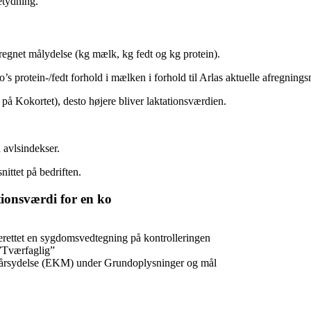
etydning.
regnet målydelse (kg mælk, kg fedt og kg protein).
o’s protein-/fedt forhold i mælken i forhold til Arlas aktuelle afregning
på Kokortet), desto højere bliver laktationsværdien.
avlsindekser.
ittet på bedriften.
ationsværdi for en ko
dberettet en sygdomsvedtegning på kontrolleringen
 ”Tværfaglig”
or årsydelse (EKM) under Grundoplysninger og mål