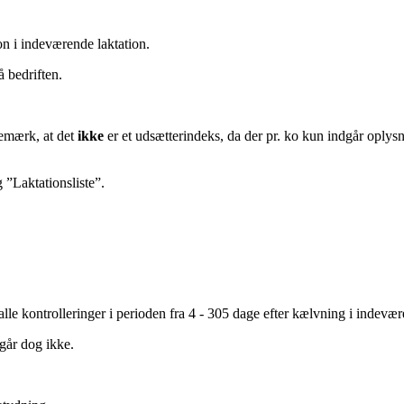
n i indeværende laktation.
 bedriften.
bemærk, at det
ikke
er et udsætterindeks, da der pr. ko kun indgår oplys
 ”Laktationsliste”.
lle kontrolleringer i perioden fra 4 - 305 dage efter kælvning i indevær
dgår dog ikke.