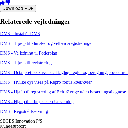
Download PDF
Relaterede vejledninger
DMS – Installér DMS
DMS – Hjælp til kliniske- og velfærdsregistreringer
DMS - Vejledning til Foderplan
DMS – Hjælp til registrering
DMS - Detaljeret beskrivelse af faglige regler og beregningsprocedurer
DMS - Hvilke dyr vises på Repro-fokus køer/kvier
DMS - Hjælp til registrering af Beh. Øvrige uden besætningsdiagnose
DMS - Hjælp til arbejdslisten Udsætning
DMS - Registrér kælvning
SEGES Innovation P/S
Kundesupport