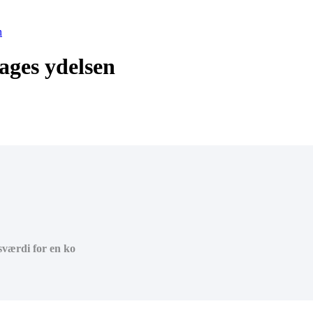
n
ages ydelsen
nsværdi for en ko