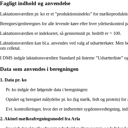
Fagligt indhold og anvendelse
Laktationsværdien pr. ko er et ”produktionsindeks” for mælkeproduktio
Beregnes/genberegnes for alle levende køer efter hver ydelseskontrol på
Laktationsværdien er indekseret, så gennemsnit pr. bedrift er = 100.
Laktationsværdien kan bl.a. anvendes ved valg af udsætterkøer. Men 
om celletal.
I DMS indgår laktationsværdien Standard på listerne ”Udsætterliste” og
Data som anvendes i beregningen
1. Data pr. ko
Pr. ko indgår der følgende data i beregningen:
Opnået og beregnet målydelse pr. ko (kg mælk, fedt og protein) for a
Evt. kontrolleringer, hvor der er indberettet sygdomsvedtegning, in
2. Aktuel mælkeafregningsmodel fra Arla