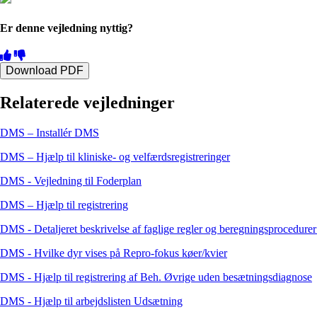
Er denne vejledning nyttig?
Download PDF
Relaterede vejledninger
DMS – Installér DMS
DMS – Hjælp til kliniske- og velfærdsregistreringer
DMS - Vejledning til Foderplan
DMS – Hjælp til registrering
DMS - Detaljeret beskrivelse af faglige regler og beregningsprocedurer
DMS - Hvilke dyr vises på Repro-fokus køer/kvier
DMS - Hjælp til registrering af Beh. Øvrige uden besætningsdiagnose
DMS - Hjælp til arbejdslisten Udsætning