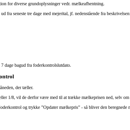
ion for diverse grundoplysninger vedr. mælkeafhentning.
ud fra seneste tre dage med mejerital, jf. nedenstående fra beskrivelsen
 7 dage bagud fra foderkontrolslutdato.
ontrol
neden, der tæller.
ller 1/8, vil de derfor være med til at trække mælkeprisen ned, selv om
Foderkontrol og trykke ”Opdater mælkepris” - så bliver den beregnede m