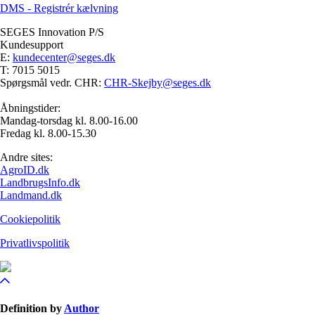
DMS - Registrér kælvning
SEGES Innovation P/S
Kundesupport
E:
kundecenter@seges.dk
T: 7015 5015
Spørgsmål vedr. CHR:
CHR-Skejby@seges.dk
Åbningstider:
Mandag-torsdag kl. 8.00-16.00
Fredag kl. 8.00-15.30
Andre sites:
AgroID.dk
LandbrugsInfo.dk
Landmand.dk
Cookiepolitik
Privatlivspolitik
Definition by
Author