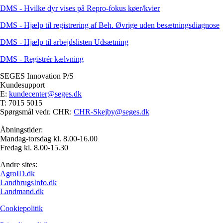
DMS - Hvilke dyr vises på Repro-fokus køer/kvier
DMS - Hjælp til registrering af Beh. Øvrige uden besætningsdiagnose
DMS - Hjælp til arbejdslisten Udsætning
DMS - Registrér kælvning
SEGES Innovation P/S
Kundesupport
E:
kundecenter@seges.dk
T: 7015 5015
Spørgsmål vedr. CHR:
CHR-Skejby@seges.dk
Åbningstider:
Mandag-torsdag kl. 8.00-16.00
Fredag kl. 8.00-15.30
Andre sites:
AgroID.dk
LandbrugsInfo.dk
Landmand.dk
Cookiepolitik