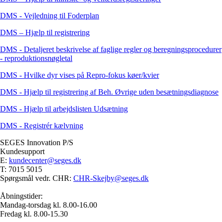
DMS - Vejledning til Foderplan
DMS – Hjælp til registrering
DMS - Detaljeret beskrivelse af faglige regler og beregningsprocedurer
- reproduktionsnøgletal
DMS - Hvilke dyr vises på Repro-fokus køer/kvier
DMS - Hjælp til registrering af Beh. Øvrige uden besætningsdiagnose
DMS - Hjælp til arbejdslisten Udsætning
DMS - Registrér kælvning
SEGES Innovation P/S
Kundesupport
E:
kundecenter@seges.dk
T: 7015 5015
Spørgsmål vedr. CHR:
CHR-Skejby@seges.dk
Åbningstider:
Mandag-torsdag kl. 8.00-16.00
Fredag kl. 8.00-15.30