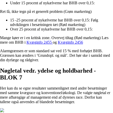
Under 15 procent af nykælverne har BHB over 0,15:
Ret få, ikke tegn på et generelt problem (Grøn markering)
15 -25 procent af nykælverne har BHB over 0,15: Følg
udviklingen i besætningen tæt (Rød markering)
Over 25 procent af nykælverne har BHB over 0,15:
Mange køer er i en kritisk zone. Overvej tiltag (Rød markering) Læs
mere om BHB i
Kvæginfo 2455
og
Kvæginfo 2456
Alarmgrænsen er som standard sat ved 15 % med forhøjet BHB.
Grænsen kan ændres i ’Grundopl. og mål’. Det bør ske i samråd med
din dyrlæge og rådgiver.
Nøgletal vedr. ydelse og holdbarhed -
BLOK 7
Her kan du se egne resultater sammenlignet med andre besætninger
med samme kvægrace og konventionel/økologi. De valgte nøgletal er
mere afhængige af management end af dyrenes race. Derfor kan
tallene også anvendes af blandede besætninger.