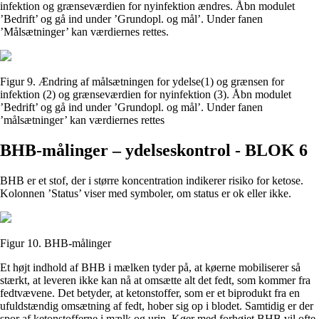
infektion og grænseværdien for nyinfektion ændres. Åbn modulet
’Bedrift’ og gå ind under ’Grundopl. og mål’. Under fanen
’Målsætninger’ kan værdiernes rettes.
Figur 9. Ændring af målsætningen for ydelse(1) og grænsen for
infektion (2) og grænseværdien for nyinfektion (3). Åbn modulet
’Bedrift’ og gå ind under ’Grundopl. og mål’. Under fanen
’målsætninger’ kan værdiernes rettes
BHB-målinger – ydelseskontrol - BLOK 6
BHB er et stof, der i større koncentration indikerer risiko for ketose.
Kolonnen ’Status’ viser med symboler, om status er ok eller ikke.
Figur 10. BHB-målinger
Et højt indhold af BHB i mælken tyder på, at køerne mobiliserer så
stærkt, at leveren ikke kan nå at omsætte alt det fedt, som kommer fra
fedtvævene. Det betyder, at ketonstoffer, som er et biprodukt fra en
ufuldstændig omsætning af fedt, hober sig op i blodet. Samtidig er der
spor af ketonstofferne i mælk og urin. Køer med forhøjet BHB vil ofte