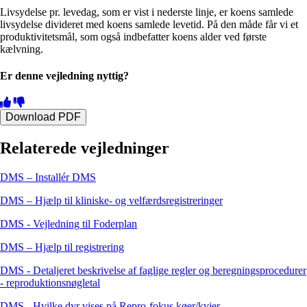
Livsydelse pr. levedag, som er vist i nederste linje, er koens samlede
livsydelse divideret med koens samlede levetid. På den måde får vi et
produktivitetsmål, som også indbefatter koens alder ved første
kælvning.
Er denne vejledning nyttig?
Download PDF
Relaterede vejledninger
DMS – Installér DMS
DMS – Hjælp til kliniske- og velfærdsregistreringer
DMS - Vejledning til Foderplan
DMS – Hjælp til registrering
DMS - Detaljeret beskrivelse af faglige regler og beregningsprocedurer
- reproduktionsnøgletal
DMS - Hvilke dyr vises på Repro-fokus køer/kvier