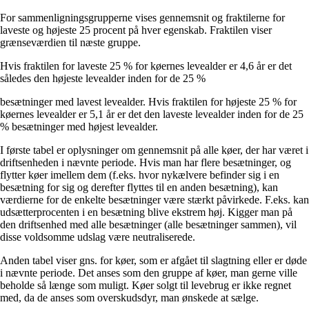
For sammenligningsgrupperne vises gennemsnit og fraktilerne for
laveste og højeste 25 procent på hver egenskab. Fraktilen viser
grænseværdien til næste gruppe.
Hvis fraktilen for laveste 25 % for køernes levealder er 4,6 år er det
således den højeste levealder inden for de 25 %
besætninger med lavest levealder. Hvis fraktilen for højeste 25 % for
køernes levealder er 5,1 år er det den laveste levealder inden for de 25
% besætninger med højest levealder.
I første tabel er oplysninger om gennemsnit på alle køer, der har været i
driftsenheden i nævnte periode. Hvis man har flere besætninger, og
flytter køer imellem dem (f.eks. hvor nykælvere befinder sig i en
besætning for sig og derefter flyttes til en anden besætning), kan
værdierne for de enkelte besætninger være stærkt påvirkede. F.eks. kan
udsætterprocenten i en besætning blive ekstrem høj. Kigger man på
den driftsenhed med alle besætninger (alle besætninger sammen), vil
disse voldsomme udslag være neutraliserede.
Anden tabel viser gns. for køer, som er afgået til slagtning eller er døde
i nævnte periode. Det anses som den gruppe af køer, man gerne ville
beholde så længe som muligt. Køer solgt til levebrug er ikke regnet
med, da de anses som overskudsdyr, man ønskede at sælge.