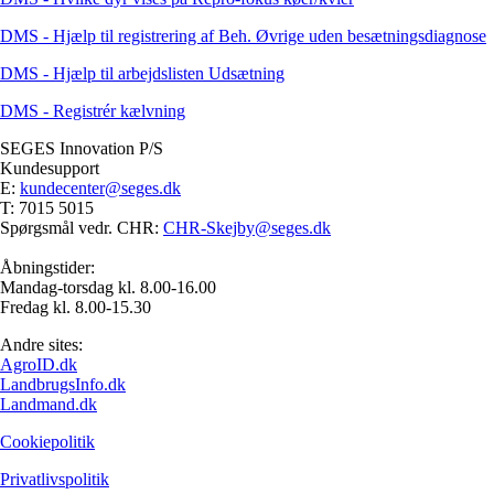
DMS - Hjælp til registrering af Beh. Øvrige uden besætningsdiagnose
DMS - Hjælp til arbejdslisten Udsætning
DMS - Registrér kælvning
SEGES Innovation P/S
Kundesupport
E:
kundecenter@seges.dk
T: 7015 5015
Spørgsmål vedr. CHR:
CHR-Skejby@seges.dk
Åbningstider:
Mandag-torsdag kl. 8.00-16.00
Fredag kl. 8.00-15.30
Andre sites:
AgroID.dk
LandbrugsInfo.dk
Landmand.dk
Cookiepolitik
Privatlivspolitik