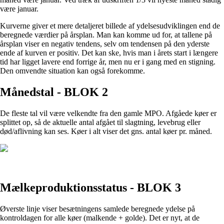
være januar.
Kurverne giver et mere detaljeret billede af ydelsesudviklingen end de
beregnede værdier på årsplan. Man kan komme ud for, at tallene på
årsplan viser en negativ tendens, selv om tendensen på den yderste
ende af kurven er positiv. Det kan ske, hvis man i årets start i længere
tid har ligget lavere end forrige år, men nu er i gang med en stigning.
Den omvendte situation kan også forekomme.
Månedstal - BLOK 2
De fleste tal vil være velkendte fra den gamle MPO. Afgåede køer er
splittet op, så de aktuelle antal afgået til slagtning, levebrug eller
død/aflivning kan ses. Køer i alt viser det gns. antal køer pr. måned.
Mælkeproduktionsstatus - BLOK 3
Øverste linje viser besætningens samlede beregnede ydelse på
kontroldagen for alle køer (malkende + golde). Det er nyt, at de