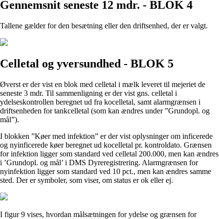
Gennemsnit seneste 12 mdr. - BLOK 4
Tallene gælder for den besætning eller den driftsenhed, der er valgt.
Celletal og yversundhed - BLOK 5
Øverst er der vist en blok med celletal i mælk leveret til mejeriet de
seneste 3 mdr. Til sammenligning er der vist gns. celletal i
ydelseskontrollen beregnet ud fra kocelletal, samt alarmgrænsen i
driftsenheden for tankcelletal (som kan ændres under ”Grundopl. og
mål”).
I blokken ”Køer med infektion” er der vist oplysninger om inficerede
og nyinficerede køer beregnet ud kocelletal pr. kontroldato. Grænsen
for infektion ligger som standard ved celletal 200.000, men kan ændres
i ’Grundopl. og mål’ i DMS Dyreregistrering. Alarmgrænsen for
nyinfektion ligger som standard ved 10 pct., men kan ændres samme
sted. Der er symboler, som viser, om status er ok eller ej.
I figur 9 vises, hvordan målsætningen for ydelse og grænsen for