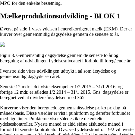
MPO for den enkelte besætning.
Mælkeproduktionsudvikling - BLOK 1
Øverst på side 1 vises ydelsen i energikorrigeret mælk (EKM). Der er
kurver over gennemsnitlig dagsydelse gennem de seneste to år.
Figur 8. Gennemsnitlig dagsydelse gennem de seneste to år og
beregning af udviklingen i ydelsesniveauet i forhold til foregående år
I venstre side vises udviklingen udtrykt i tal som årsydelse og
gennemsnitlig dagsydelse i året.
Seneste 12 mdr. i det viste eksempel er 1/2 2015 – 31/1 2016, og
forrige 12 mdr. er således 1/2 2014 – 31/1 2015. Gns. dagsydelse er
beregnet ved at dividere årsydelsen med 365.
Kurverne viser den beregnede gennemsnitsydelse pr. ko pr. dag på
månedsbasis. Disse værdier er vist i punktform og derefter forbundet
med lige linjer. Punkterne viser således ikke de enkelte
ydelseskontroller. Nyeste måned er altid sidste afsluttede måned i
forhold til seneste kontroldato. Dvs. ved ydelseskontrol 19/2 vil nyeste
måned være januar. Ved træk af udskriften 1/3 vil nyeste måned stadig