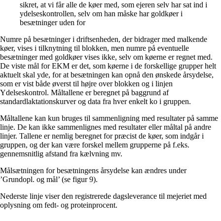
sikret, at vi får alle de køer med, som ejeren selv har sat ind i
ydelseskontrollen, selv om han måske har goldkøer i
besætninger uden for
Numre på besætninger i driftsenheden, der bidrager med malkende
køer, vises i tilknytning til blokken, men numre på eventuelle
besætninger med goldkøer vises ikke, selv om køerne er regnet med.
De viste mål for EKM er det, som køerne i de forskellige grupper helt
aktuelt skal yde, for at besætningen kan opnå den ønskede årsydelse,
som er vist både øverst til højre over blokken og i linjen
Ydelseskontrol. Måltallene er beregnet på baggrund af
standardlaktationskurver og data fra hver enkelt ko i gruppen.
Måltallene kan kun bruges til sammenligning med resultater på samme
linje. De kan ikke sammenlignes med resultater eller måltal på andre
linjer. Tallene er nemlig beregnet for præcist de køer, som indgår i
gruppen, og der kan være forskel mellem grupperne på f.eks.
gennemsnitlig afstand fra kælvning mv.
Målsætningen for besætningens årsydelse kan ændres under
’Grundopl. og mål’ (se figur 9).
Nederste linje viser den registrerede dagsleverance til mejeriet med
oplysning om fedt- og proteinprocent.