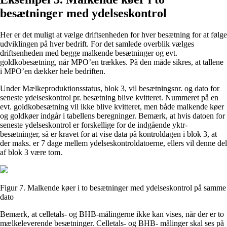
besætninger med ydelseskontrol
Her er det muligt at vælge driftsenheden for hver besætning for at følge
udviklingen på hver bedrift. For det samlede overblik vælges
driftsenheden med begge malkende besætninger og evt.
goldkobesætning, når MPO’en trækkes. På den måde sikres, at tallene
i MPO’en dækker hele bedriften.
Under Mælkeproduktionsstatus, blok 3, vil besætningsnr. og dato for
seneste ydelseskontrol pr. besætning blive kvitteret. Nummeret på en
evt. goldkobesætning vil ikke blive kvitteret, men både malkende køer
og goldkøer indgår i tabellens beregninger. Bemærk, at hvis datoen for
seneste ydelseskontrol er forskellige for de indgående yktr-
besætninger, så er kravet for at vise data på kontroldagen i blok 3, at
der maks. er 7 dage mellem ydelseskontroldatoerne, ellers vil denne del
af blok 3 være tom.
Figur 7. Malkende køer i to besætninger med ydelseskontrol på samme
dato
Bemærk, at celletals- og BHB-målingerne ikke kan vises, når der er to
mælkeleverende besætninger. Celletals- og BHB- målinger skal ses på