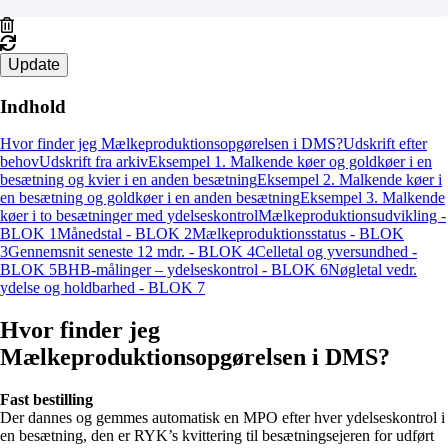
Update
Indhold
Hvor finder jeg Mælkeproduktionsopgørelsen i DMS?
Udskrift efter
behov
Udskrift fra arkiv
Eksempel 1. Malkende køer og goldkøer i en
besætning og kvier i en anden besætning
Eksempel 2. Malkende køer i
en besætning og goldkøer i en anden besætning
Eksempel 3. Malkende
køer i to besætninger med ydelseskontrol
Mælkeproduktionsudvikling -
BLOK 1
Månedstal - BLOK 2
Mælkeproduktionsstatus - BLOK
3
Gennemsnit seneste 12 mdr. - BLOK 4
Celletal og yversundhed -
BLOK 5
BHB-målinger – ydelseskontrol - BLOK 6
Nøgletal vedr.
ydelse og holdbarhed - BLOK 7
Hvor finder jeg
Mælkeproduktionsopgørelsen i DMS?
Fast bestilling
Der dannes og gemmes automatisk en MPO efter hver ydelseskontrol i
en besætning, den er RYK’s kvittering til besætningsejeren for udført