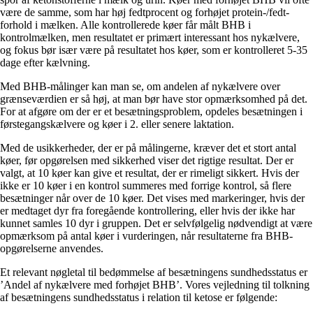
være de samme, som har høj fedtprocent og forhøjet protein-/fedt-
forhold i mælken. Alle kontrollerede køer får målt BHB i
kontrolmælken, men resultatet er primært interessant hos nykælvere,
og fokus bør især være på resultatet hos køer, som er kontrolleret 5-35
dage efter kælvning.
Med BHB-målinger kan man se, om andelen af nykælvere over
grænseværdien er så høj, at man bør have stor opmærksomhed på det.
For at afgøre om der er et besætningsproblem, opdeles besætningen i
førstegangskælvere og køer i 2. eller senere laktation.
Med de usikkerheder, der er på målingerne, kræver det et stort antal
køer, før opgørelsen med sikkerhed viser det rigtige resultat. Der er
valgt, at 10 køer kan give et resultat, der er rimeligt sikkert. Hvis der
ikke er 10 køer i en kontrol summeres med forrige kontrol, så flere
besætninger når over de 10 køer. Det vises med markeringer, hvis der
er medtaget dyr fra foregående kontrollering, eller hvis der ikke har
kunnet samles 10 dyr i gruppen. Det er selvfølgelig nødvendigt at være
opmærksom på antal køer i vurderingen, når resultaterne fra BHB-
opgørelserne anvendes.
Et relevant nøgletal til bedømmelse af besætningens sundhedsstatus er
’Andel af nykælvere med forhøjet BHB’. Vores vejledning til tolkning
af besætningens sundhedsstatus i relation til ketose er følgende: