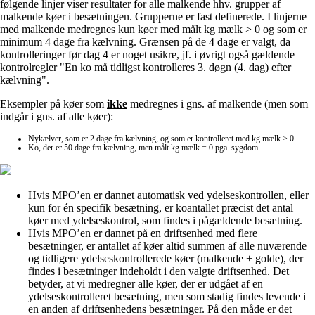
følgende linjer viser resultater for alle malkende hhv. grupper af
malkende køer i besætningen. Grupperne er fast definerede. I linjerne
med malkende medregnes kun køer med målt kg mælk > 0 og som er
minimum 4 dage fra kælvning. Grænsen på de 4 dage er valgt, da
kontrolleringer før dag 4 er noget usikre, jf. i øvrigt også gældende
kontrolregler "En ko må tidligst kontrolleres 3. døgn (4. dag) efter
kælvning".
Eksempler på køer som
ikke
medregnes i gns. af malkende (men som
indgår i gns. af alle køer):
Nykælver, som er 2 dage fra kælvning, og som er kontrolleret med kg mælk > 0
Ko, der er 50 dage fra kælvning, men målt kg mælk = 0 pga. sygdom
Hvis MPO’en er dannet automatisk ved ydelseskontrollen, eller
kun for én specifik besætning, er koantallet præcist det antal
køer med ydelseskontrol, som findes i pågældende besætning.
Hvis MPO’en er dannet på en driftsenhed med flere
besætninger, er antallet af køer altid summen af alle nuværende
og tidligere ydelseskontrollerede køer (malkende + golde), der
findes i besætninger indeholdt i den valgte driftsenhed. Det
betyder, at vi medregner alle køer, der er udgået af en
ydelseskontrolleret besætning, men som stadig findes levende i
en anden af driftsenhedens besætninger. På den måde er det