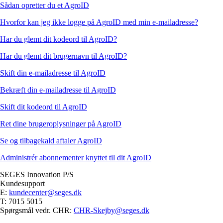
Sådan opretter du et AgroID
Hvorfor kan jeg ikke logge på AgroID med min e-mailadresse?
Har du glemt dit kodeord til AgroID?
Har du glemt dit brugernavn til AgroID?
Skift din e-mailadresse til AgroID
Bekræft din e-mailadresse til AgroID
Skift dit kodeord til AgroID
Ret dine brugeroplysninger på AgroID
Se og tilbagekald aftaler AgroID
Administrér abonnementer knyttet til dit AgroID
SEGES Innovation P/S
Kundesupport
E:
kundecenter@seges.dk
T: 7015 5015
Spørgsmål vedr. CHR:
CHR-Skejby@seges.dk