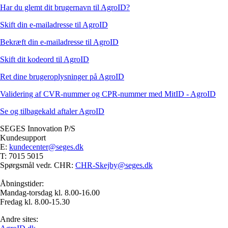
Har du glemt dit brugernavn til AgroID?
Skift din e-mailadresse til AgroID
Bekræft din e-mailadresse til AgroID
Skift dit kodeord til AgroID
Ret dine brugeroplysninger på AgroID
Validering af CVR-nummer og CPR-nummer med MitID - AgroID
Se og tilbagekald aftaler AgroID
SEGES Innovation P/S
Kundesupport
E:
kundecenter@seges.dk
T: 7015 5015
Spørgsmål vedr. CHR:
CHR-Skejby@seges.dk
Åbningstider:
Mandag-torsdag kl. 8.00-16.00
Fredag kl. 8.00-15.30
Andre sites: